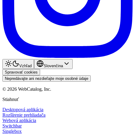
Vzhľad
Slovenčina
Spravovať cookies
Nepredávajte ani nezdieľajte moje osobné údaje
©
2026
WebCatalog, Inc.
Stiahnuť
Desktopová aplikácia
Rozšírenie prehliadača
Webová aplikácia
Switchbar
Singlebox