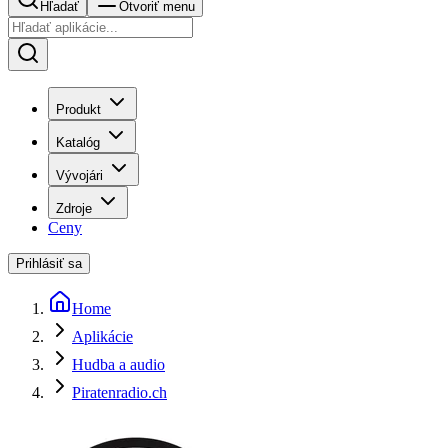
Hľadať
Otvoriť menu
Produkt
Katalóg
Vývojári
Zdroje
Ceny
Prihlásiť sa
Home
Aplikácie
Hudba a audio
Piratenradio.ch