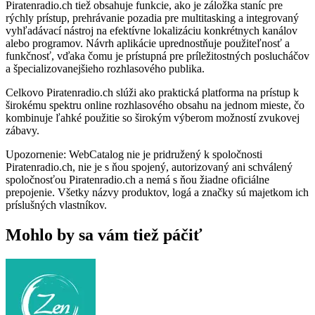
Piratenradio.ch tiež obsahuje funkcie, ako je záložka staníc pre
rýchly prístup, prehrávanie pozadia pre multitasking a integrovaný
vyhľadávací nástroj na efektívne lokalizáciu konkrétnych kanálov
alebo programov. Návrh aplikácie uprednostňuje použiteľnosť a
funkčnosť, vďaka čomu je prístupná pre príležitostných poslucháčov
a špecializovanejšieho rozhlasového publika.
Celkovo Piratenradio.ch slúži ako praktická platforma na prístup k
širokému spektru online rozhlasového obsahu na jednom mieste, čo
kombinuje ľahké použitie so širokým výberom možností zvukovej
zábavy.
Upozornenie: WebCatalog nie je pridružený k spoločnosti
Piratenradio.ch, nie je s ňou spojený, autorizovaný ani schválený
spoločnosťou Piratenradio.ch a nemá s ňou žiadne oficiálne
prepojenie. Všetky názvy produktov, logá a značky sú majetkom ich
príslušných vlastníkov.
Mohlo by sa vám tiež páčiť