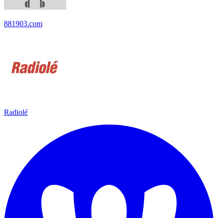
881903.com
Radiolé