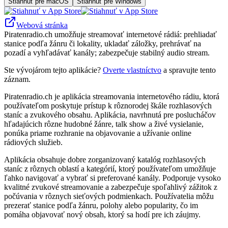
Stiahnuť pre macOS
Stiahnuť pre Windows
Webová stránka
Piratenradio.ch umožňuje streamovať internetové rádiá: prehliadať
stanice podľa žánru či lokality, ukladať záložky, prehrávať na
pozadí a vyhľadávať kanály; zabezpečuje stabilný audio stream.
Ste vývojárom tejto aplikácie?
Overte vlastníctvo
a spravujte tento
záznam.
Piratenradio.ch je aplikácia streamovania internetového rádiu, ktorá
používateľom poskytuje prístup k rôznorodej škále rozhlasových
staníc a zvukového obsahu. Aplikácia, navrhnutá pre poslucháčov
hľadajúcich rôzne hudobné žánre, talk show a živé vysielanie,
ponúka priame rozhranie na objavovanie a užívanie online
rádiových služieb.
Aplikácia obsahuje dobre zorganizovaný katalóg rozhlasových
staníc z rôznych oblastí a kategórií, ktorý používateľom umožňuje
ľahko navigovať a vybrať si preferované kanály. Podporuje vysoko
kvalitné zvukové streamovanie a zabezpečuje spoľahlivý zážitok z
počúvania v rôznych sieťových podmienkach. Používatelia môžu
prezerať stanice podľa žánru, polohy alebo popularity, čo im
pomáha objavovať nový obsah, ktorý sa hodí pre ich záujmy.