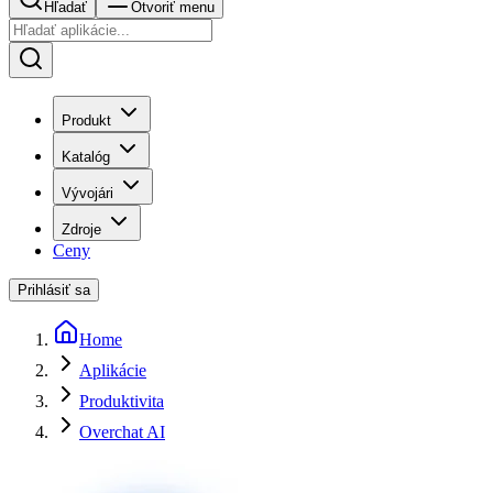
Hľadať
Otvoriť menu
Produkt
Katalóg
Vývojári
Zdroje
Ceny
Prihlásiť sa
Home
Aplikácie
Produktivita
Overchat AI