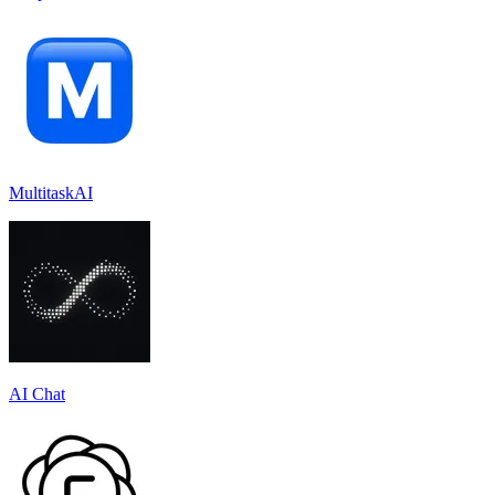
MultitaskAI
AI Chat