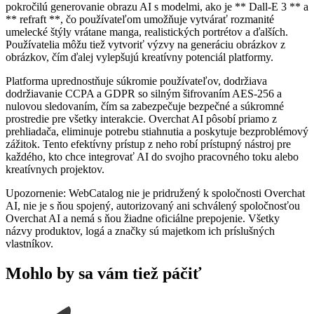
pokročilú generovanie obrazu AI s modelmi, ako je ** Dall-E 3 ** a
** refraft **, čo používateľom umožňuje vytvárať rozmanité
umelecké štýly vrátane manga, realistických portrétov a ďalších.
Používatelia môžu tiež vytvoriť výzvy na generáciu obrázkov z
obrázkov, čím ďalej vylepšujú kreatívny potenciál platformy.
Platforma uprednostňuje súkromie používateľov, dodržiava
dodržiavanie CCPA a GDPR so silným šifrovaním AES-256 a
nulovou sledovaním, čím sa zabezpečuje bezpečné a súkromné ​​
prostredie pre všetky interakcie. Overchat AI pôsobí priamo z
prehliadača, eliminuje potrebu stiahnutia a poskytuje bezproblémový
zážitok. Tento efektívny prístup z neho robí prístupný nástroj pre
každého, kto chce integrovať AI do svojho pracovného toku alebo
kreatívnych projektov.
Upozornenie: WebCatalog nie je pridružený k spoločnosti Overchat
AI, nie je s ňou spojený, autorizovaný ani schválený spoločnosťou
Overchat AI a nemá s ňou žiadne oficiálne prepojenie. Všetky
názvy produktov, logá a značky sú majetkom ich príslušných
vlastníkov.
Mohlo by sa vám tiež páčiť