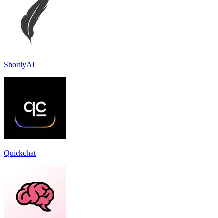
ShortlyAI
Quickchat