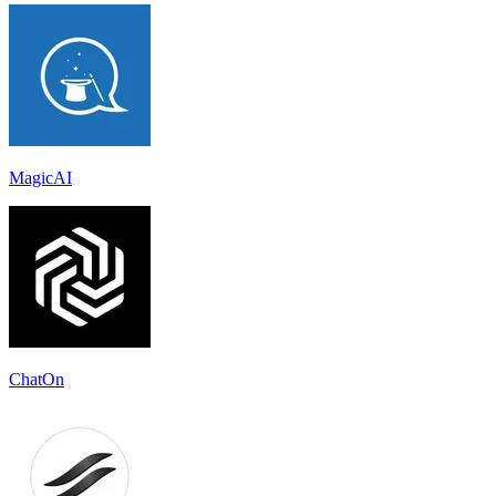
MagicAI
ChatOn