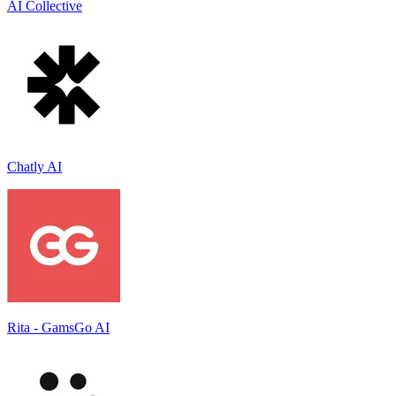
AI Collective
Chatly AI
Rita - GamsGo AI