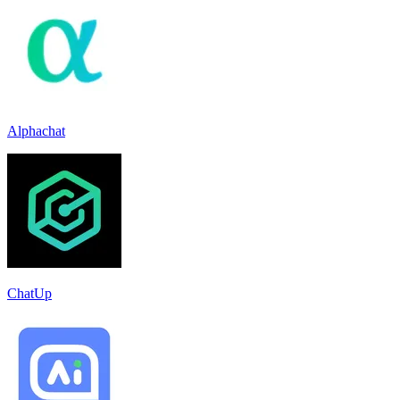
Alphachat
ChatUp