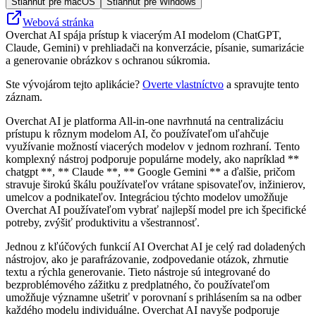
Stiahnuť pre macOS
Stiahnuť pre Windows
Webová stránka
Overchat AI spája prístup k viacerým AI modelom (ChatGPT,
Claude, Gemini) v prehliadači na konverzácie, písanie, sumarizácie
a generovanie obrázkov s ochranou súkromia.
Ste vývojárom tejto aplikácie?
Overte vlastníctvo
a spravujte tento
záznam.
Overchat AI je platforma All-in-one navrhnutá na centralizáciu
prístupu k rôznym modelom AI, čo používateľom uľahčuje
využívanie možností viacerých modelov v jednom rozhraní. Tento
komplexný nástroj podporuje populárne modely, ako napríklad **
chatgpt **, ** Claude **, ** Google Gemini ** a ďalšie, pričom
stravuje širokú škálu používateľov vrátane spisovateľov, inžinierov,
umelcov a podnikateľov. Integráciou týchto modelov umožňuje
Overchat AI používateľom vybrať najlepší model pre ich špecifické
potreby, zvýšiť produktivitu a všestrannosť.
Jednou z kľúčových funkcií AI Overchat AI je celý rad doladených
nástrojov, ako je parafrázovanie, zodpovedanie otázok, zhrnutie
textu a rýchla generovanie. Tieto nástroje sú integrované do
bezproblémového zážitku z predplatného, ​​čo používateľom
umožňuje významne ušetriť v porovnaní s prihlásením sa na odber
každého modelu individuálne. Overchat AI navyše podporuje