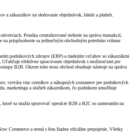
 a zákazníkov na sledovanie objednávok, faktúr a platieb.
vetviach. Ponúka centralizované riešenie na správu transakcií,
ácie na prispôsobenie sa jedinečným obchodným potrebám vrátane
ovaním podnikových zdrojov (ERP) a riadením vzťahov so zákazníkmi
h. Uľahčuje efektívne spracovanie objednávok s možnosťami pre
postupy B2B. Okrem toho teraz obchod obsahuje nástroje na správu
 trhov, vytvára viac cenníkov a nákupných zoznamov pre podnikových
chodu, marketingu a služieb zákazníkom, čo podnikom umožňuje
ie, ktoré sa snažia spravovať operácie B2B a B2C so zameraním na
 Now Commerce a nemá s ňou žiadne oficiálne prepojenie. Všetky