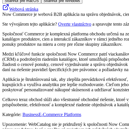
Stiahnuť pre macOS
Stiahnuť pre Windows
Webová stránka
Now Commerce je webová B2B aplikácia na správu objednávok, cien a 
Ste vývojárom tejto aplikácie?
Overte vlastníctvo
a spravujte tento zá
Spoločnosť Commerce je komplexná platforma obchodu určená na zefek
katalógov produktov, cien a interakcií zákazníkov v rámci jedného r
ponuky produktov na mieru a ceny pre rôzne skupiny zákazníkov.
Medzi kľúčové funkcie spoločnosti Now Commerce patrí viackanálová
(CRM) a podrobným riadením katalógov, ktoré umožňujú prispôsobeni
žiadosti o cenové ponuky, cenové vyjednávanie a správu objednávok
daní na riešenie pravidiel špecifických pre právomoc a požiadavky na
Aplikácia je štruktúrovaná tak, aby zlepšila prevádzkovú efektívno
kupujúcich a využíva analytiku pre lepšie rozhodovanie. Cieľom jeh
poskytovať personalizované nákupné skúsenosti a udržiavať konziste
Celkovo teraz obchod slúži ako všestranné obchodné riešenie, ktoré 
prispôsobenie, efektívnosť a komplexné riadenie objednávok a kataló
Kategórie
:
Business
E-Commerce Platforms
Upozornenie: WebCatalog nie je pridružený k spoločnosti Now Comme