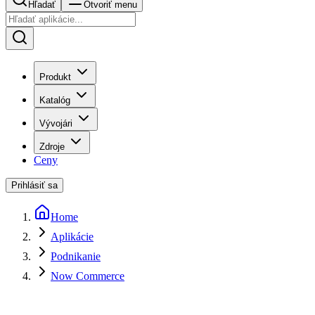
Hľadať
Otvoriť menu
Produkt
Katalóg
Vývojári
Zdroje
Ceny
Prihlásiť sa
Home
Aplikácie
Podnikanie
Now Commerce