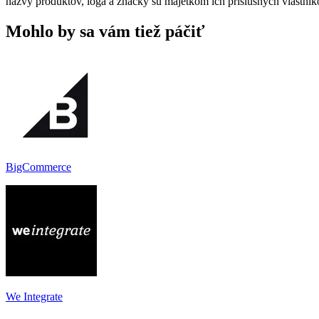
názvy produktov, logá a značky sú majetkom ich príslušných vlastník
Mohlo by sa vám tiež páčiť
BigCommerce
We Integrate