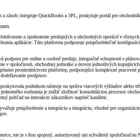
zásob; integruje QuickBooks a 3PL, poskytuje portál pre obchodníkov
znam.
tívnenie a zjednotenie predajných a obchodných operácií v rôznych od
ozhrania aplikácie. Táto platforma podporuje prispôsobiteľné konfigur
 podpora pre online a osobné predajy, integračné schopnosti s plán
e v spoločnosti, obchodnej jednotke a úrovni jednotlivých kupujúcic
 priamo prostredníctvom platformy, podporujúce komplexné pracovné 
 dodržiavanie predpisov.
sť, poskytovala podnikom nástroje na správu viacerých výkladov alebo
o jednotného rozhrania je znížiť zložitosť konsolidáciou procesov ob
ntný pohľad na interakcie zákazníkov naprieč kanálmi.
vyvažuje prispôsobenie a integráciu a integráciu, vhodné pre organizác
gov.
rce, nie je s ňou spojený, autorizovaný ani schválený spoločnosťou