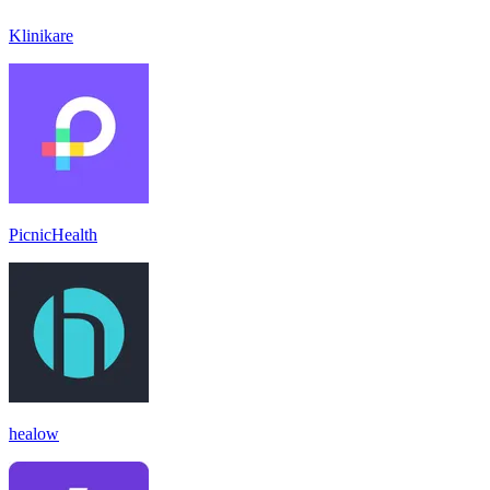
Klinikare
PicnicHealth
healow