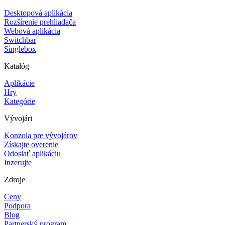
Desktopová aplikácia
Rozšírenie prehliadača
Webová aplikácia
Switchbar
Singlebox
Katalóg
Aplikácie
Hry
Kategórie
Vývojári
Konzola pre vývojárov
Získajte overenie
Odoslať aplikáciu
Inzerujte
Zdroje
Ceny
Podpora
Blog
Partnerský program