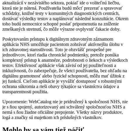
aktualizácií v nezávislého sektora, pokiaľ ide o voliteľnú liečbu,
ktorá nie je nútená. Používatelia budú môcť prezerať a spravovať
schôdzky, knižné testy v komunitných diagnostických centrách,
dostávať výsledky testov a naplánovať následné konzultácie. Okrem
toho budú nemocnice schopné poslať pripomenutia na zníženie
zmeškaných stretnutí, čo môže výrazne ovplyvniť čakacie doby.
Poskytovaním prístupu k digitálnym zdravotným záznamom
aplikácia NHS umožňuje pacientom zohrávať aktívnejšiu úlohu v
ich zdravotnej starostlivosti. Toto je obzvlášť prospešné pre
jednotlivcov, ktorí riadia chronické podmienky, pretože ponúka
komplexný prístup k anamnéze, podrobnosti o liekoch a výsledkoch
testov. Efektívnosť aplikácie však závisí od jej použiteľnosti a
inkluzívnosti, čo zabezpečuje, že všetci používatelia, bez ohľadu na
digitálnu gramotnosť alebo fyzické schopnosti, môžu mať úžitok z
jej funkcií. Cieľom aplikácie je vyvážiť dostupnosť s robustnými
ochrana súkromia a rieši obavy týkajúce sa vlastníctva údajov a
transparentnosti použitia.
Upozornenie: WebCatalog nie je pridružený k spoločnosti NHS, nie
je s ňou spojený, autorizovaný ani schválený spoločnosťou NHS a
nemá s ňou žiadne oficiálne prepojenie. Všetky názvy produktov,
logá a značky sú majetkom ich príslušných vlastníkov.
Mohlo by sa vám tiež páčiť