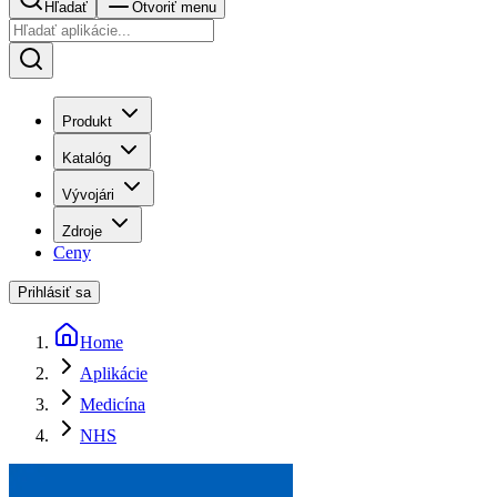
Hľadať
Otvoriť menu
Produkt
Katalóg
Vývojári
Zdroje
Ceny
Prihlásiť sa
Home
Aplikácie
Medicína
NHS