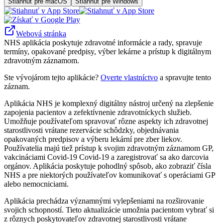
Stiahnuť pre macOS
Stiahnuť pre Windows
Webová stránka
NHS aplikácia poskytuje zdravotné informácie a rady, spravuje
termíny, opakované predpisy, výber lekárne a prístup k digitálnym
zdravotným záznamom.
Ste vývojárom tejto aplikácie?
Overte vlastníctvo
a spravujte tento
záznam.
Aplikácia NHS je komplexný digitálny nástroj určený na zlepšenie
zapojenia pacientov a zefektívnenie zdravotníckych služieb.
Umožňuje používateľom spravovať rôzne aspekty ich zdravotnej
starostlivosti vrátane rezervácie schôdzky, objednávania
opakovaných predpisov a výberu lekární pre zber liekov.
Používatelia majú tiež prístup k svojim zdravotným záznamom GP,
vakcináciami Covid-19 Covid-19 a zaregistrovať sa ako darcovia
orgánov. Aplikácia poskytuje pohodlný spôsob, ako zobraziť čísla
NHS a pre niektorých používateľov komunikovať s operáciami GP
alebo nemocniciami.
Aplikácia prechádza významnými vylepšeniami na rozširovanie
svojich schopností. Tieto aktualizácie umožnia pacientom vybrať si
z rôznych poskytovateľov zdravotnej starostlivosti vrátane