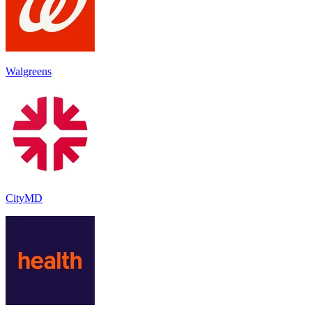
Walgreens
CityMD