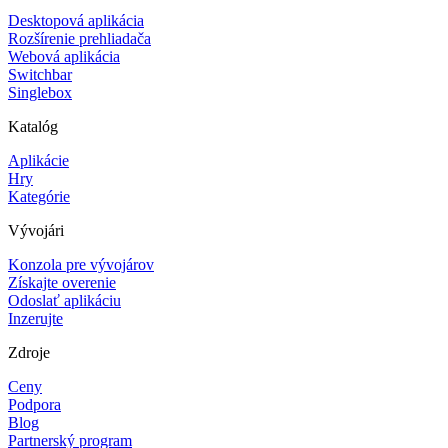
Desktopová aplikácia
Rozšírenie prehliadača
Webová aplikácia
Switchbar
Singlebox
Katalóg
Aplikácie
Hry
Kategórie
Vývojári
Konzola pre vývojárov
Získajte overenie
Odoslať aplikáciu
Inzerujte
Zdroje
Ceny
Podpora
Blog
Partnerský program