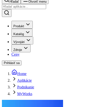
Hľadať
Otvoriť menu
Produkt
Katalóg
Vývojári
Zdroje
Ceny
Prihlásiť sa
Home
Aplikácie
Podnikanie
MyWorks