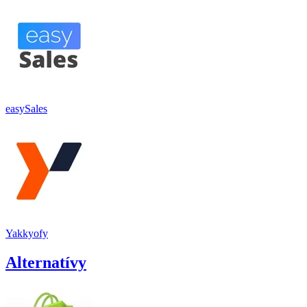
easySales
Yakkyofy
Alternatívy