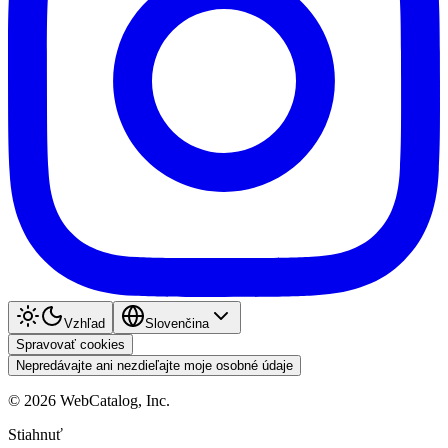
Vzhľad
Slovenčina
Spravovať cookies
Nepredávajte ani nezdieľajte moje osobné údaje
©
2026
WebCatalog, Inc.
Stiahnuť