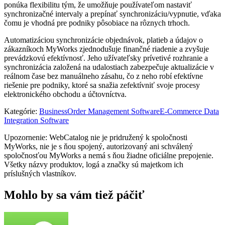
ponúka flexibilitu tým, že umožňuje používateľom nastaviť
synchronizačné intervaly a prepínať synchronizáciu/vypnutie, vďaka
čomu je vhodná pre podniky pôsobiace na rôznych trhoch.
Automatizáciou synchronizácie objednávok, platieb a údajov o
zákazníkoch MyWorks zjednodušuje finančné riadenie a zvyšuje
prevádzkovú efektívnosť. Jeho užívateľsky prívetivé rozhranie a
synchronizácia založená na udalostiach zabezpečuje aktualizácie v
reálnom čase bez manuálneho zásahu, čo z neho robí efektívne
riešenie pre podniky, ktoré sa snažia zefektívniť svoje procesy
elektronického obchodu a účtovníctva.
Kategórie
:
Business
Order Management Software
E-Commerce Data
Integration Software
Upozornenie: WebCatalog nie je pridružený k spoločnosti
MyWorks, nie je s ňou spojený, autorizovaný ani schválený
spoločnosťou MyWorks a nemá s ňou žiadne oficiálne prepojenie.
Všetky názvy produktov, logá a značky sú majetkom ich
príslušných vlastníkov.
Mohlo by sa vám tiež páčiť