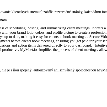
vanie klientskych stretnutí; zahŕňa rezervačné stránky, kalendárnu int
znam.
s of scheduling, hosting, and summarizing client meetings. It offers a 
h your brand logo, colors, and profile picture to create a professiona
ys up to date, making it easy for clients to book meetings. - Secure Vi
ayments before clients book meetings, ensuring you get paid for your s
sions and action items delivered directly to your dashboard. - Intuiti
 productive. MyMeet.io simplifies the process of client meetings, allow
 nie je s ňou spojený, autorizovaný ani schválený spoločnosťou MyMee