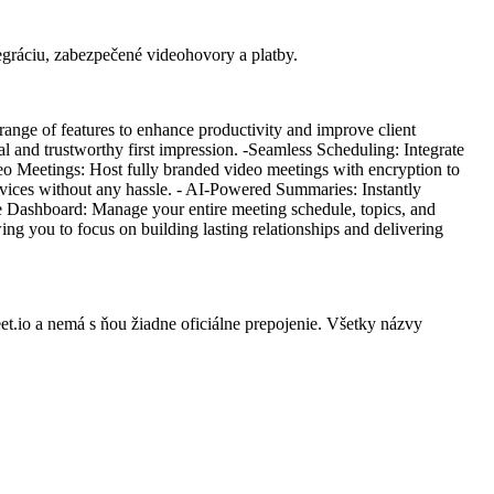
egráciu, zabezpečené videohovory a platby.
range of features to enhance productivity and improve client
l and trustworthy first impression. -Seamless Scheduling: Integrate
deo Meetings: Host fully branded video meetings with encryption to
ervices without any hassle. - AI-Powered Summaries: Instantly
ve Dashboard: Manage your entire meeting schedule, topics, and
ing you to focus on building lasting relationships and delivering
t.io a nemá s ňou žiadne oficiálne prepojenie. Všetky názvy