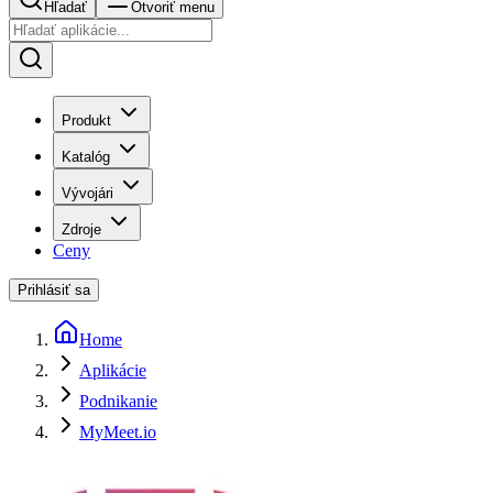
Hľadať
Otvoriť menu
Produkt
Katalóg
Vývojári
Zdroje
Ceny
Prihlásiť sa
Home
Aplikácie
Podnikanie
MyMeet.io