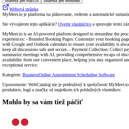
Stiahnuť pre macOS
Stiahnuť pre Windows
Webová stránka
MyMeet.io je platforma na plánovanie, vedenie a automatické sumarizo
Ste vývojárom tejto aplikácie?
Overte vlastníctvo
a spravujte tento zá
MyMeet.io is an AI-powered platform designed to streamline the proces
experiences: - Branded Booking Pages: Customize your booking page wit
with Google and Outlook calendars to ensure your availability is alwa
keep all discussions safe and secure. - Payment Collection: Collect p
summarize meetings with AI, providing comprehensive recaps of discus
availability from one convenient place, helping you stay organized and
exceptional service.
Kategórie
:
Business
Online Appointment Scheduling Software
Upozornenie: WebCatalog nie je pridružený k spoločnosti MyMeet.io,
produktov, logá a značky sú majetkom ich príslušných vlastníkov.
Mohlo by sa vám tiež páčiť