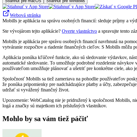
Stiahnuť pre macOS
Stiahnuť pre Windows
Webová stránka
Mobills je aplikácia na správu osobných financií: sleduje príjmy a výd
Ste vývojárom tejto aplikácie?
Overte vlastníctvo
a spravujte tento zá
Mobills je aplikácia pre správu osobných financií navrhnutá na pom
vytváranie rozpočtov a riadenie finančných cieľov. S Mobills môžu po
Aplikácia ponúka kľúčové funkcie, ako sú sledovanie výdavkov, nást
automatické sledovanie. To umožňuje podrobné rozdelenie návykov v
používateľom umožňuje plánovať a ušetriť pre konkrétne ciele, ako je
Spoločnosť Mobills sa tiež zameriava na pohodlie používateľov posk
že ponúka pripomienky pre nadchádzajúce platby a účty, zabezpečuje, 
udržať si vyvážený finančný život.
Upozornenie: WebCatalog nie je pridružený k spoločnosti Mobills, ni
logá a značky sú majetkom ich príslušných vlastníkov.
Mohlo by sa vám tiež páčiť