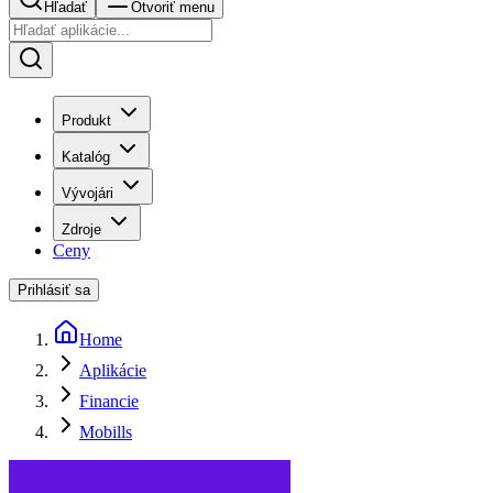
Hľadať
Otvoriť menu
Produkt
Katalóg
Vývojári
Zdroje
Ceny
Prihlásiť sa
Home
Aplikácie
Financie
Mobills