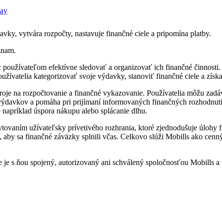
avky, vytvára rozpočty, nastavuje finančné ciele a pripomína platby.
znam.
oc používateľom efektívne sledovať a organizovať ich finančné činnost
užívatelia kategorizovať svoje výdavky, stanoviť finančné ciele a zís
roje na rozpočtovanie a finančné vykazovanie. Používatelia môžu zadá
ýdavkov a pomáha pri prijímaní informovaných finančných rozhodnutí.
 napríklad úspora nákupu alebo splácanie dlhu.
ytovaním užívateľsky prívetivého rozhrania, ktoré zjednodušuje úlohy
aby sa finančné záväzky splnili včas. Celkovo slúži Mobills ako cenný
e je s ňou spojený, autorizovaný ani schválený spoločnosťou Mobills a