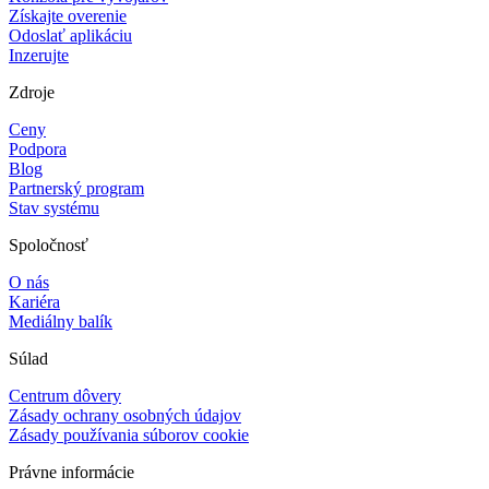
Získajte overenie
Odoslať aplikáciu
Inzerujte
Zdroje
Ceny
Podpora
Blog
Partnerský program
Stav systému
Spoločnosť
O nás
Kariéra
Mediálny balík
Súlad
Centrum dôvery
Zásady ochrany osobných údajov
Zásady používania súborov cookie
Právne informácie