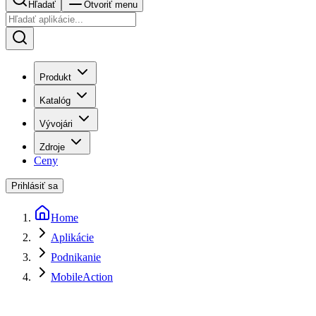
Hľadať
Otvoriť menu
Produkt
Katalóg
Vývojári
Zdroje
Ceny
Prihlásiť sa
Home
Aplikácie
Podnikanie
MobileAction