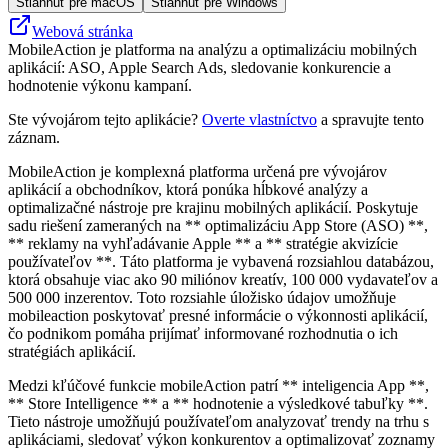
Stiahnuť pre macOS
Stiahnuť pre Windows
Webová stránka
MobileAction je platforma na analýzu a optimalizáciu mobilných
aplikácií: ASO, Apple Search Ads, sledovanie konkurencie a
hodnotenie výkonu kampaní.
Ste vývojárom tejto aplikácie?
Overte vlastníctvo
a spravujte tento
záznam.
MobileAction je komplexná platforma určená pre vývojárov
aplikácií a obchodníkov, ktorá ponúka hĺbkové analýzy a
optimalizačné nástroje pre krajinu mobilných aplikácií. Poskytuje
sadu riešení zameraných na ** optimalizáciu App Store (ASO) **,
** reklamy na vyhľadávanie Apple ** a ** stratégie akvizície
používateľov **. Táto platforma je vybavená rozsiahlou databázou,
ktorá obsahuje viac ako 90 miliónov kreatív, 100 000 vydavateľov a
500 000 inzerentov. Toto rozsiahle úložisko údajov umožňuje
mobileaction poskytovať presné informácie o výkonnosti aplikácií,
čo podnikom pomáha prijímať informované rozhodnutia o ich
stratégiách aplikácií.
Medzi kľúčové funkcie mobileAction patrí ** inteligencia App **,
** Store Intelligence ** a ** hodnotenie a výsledkové tabuľky **.
Tieto nástroje umožňujú používateľom analyzovať trendy na trhu s
aplikáciami, sledovať výkon konkurentov a optimalizovať zoznamy