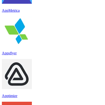
AppMetrica
Appsflyer
Apptimize