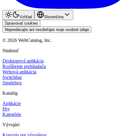
Vzhľad
Slovenčina
Spravovať cookies
Nepredávajte ani nezdieľajte moje osobné údaje
©
2026
WebCatalog, Inc.
Stiahnuť
Desktopová aplikácia
Rozšírenie prehliadača
Webová aplikácia
Switchbar
Singlebox
Katalóg
Aplikácie
Hry
Kategórie
Vývojári
Konzola pre vývojárov