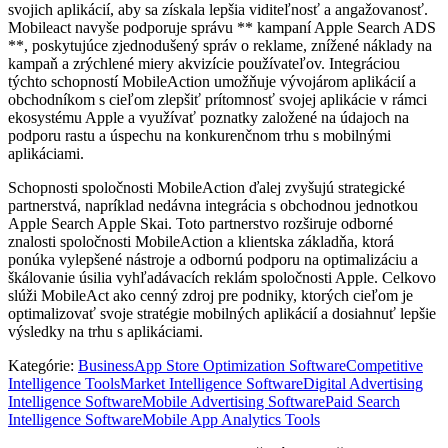
svojich aplikácií, aby sa získala lepšia viditeľnosť a angažovanosť.
Mobileact navyše podporuje správu ** kampaní Apple Search ADS
**, poskytujúce zjednodušený správ o reklame, znížené náklady na
kampaň a zrýchlené miery akvizície používateľov. Integráciou
týchto schopností MobileAction umožňuje vývojárom aplikácií a
obchodníkom s cieľom zlepšiť prítomnosť svojej aplikácie v rámci
ekosystému Apple a využívať poznatky založené na údajoch na
podporu rastu a úspechu na konkurenčnom trhu s mobilnými
aplikáciami.
Schopnosti spoločnosti MobileAction ďalej zvyšujú strategické
partnerstvá, napríklad nedávna integrácia s obchodnou jednotkou
Apple Search Apple Skai. Toto partnerstvo rozširuje odborné
znalosti spoločnosti MobileAction a klientska základňa, ktorá
ponúka vylepšené nástroje a odbornú podporu na optimalizáciu a
škálovanie úsilia vyhľadávacích reklám spoločnosti Apple. Celkovo
slúži MobileAct ako cenný zdroj pre podniky, ktorých cieľom je
optimalizovať svoje stratégie mobilných aplikácií a dosiahnuť lepšie
výsledky na trhu s aplikáciami.
Kategórie
:
Business
App Store Optimization Software
Competitive
Intelligence Tools
Market Intelligence Software
Digital Advertising
Intelligence Software
Mobile Advertising Software
Paid Search
Intelligence Software
Mobile App Analytics Tools