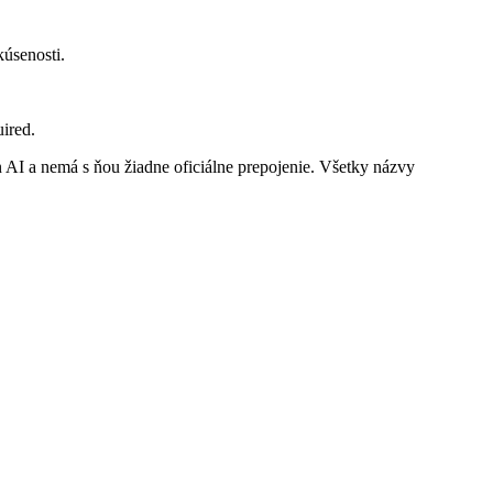
kúsenosti.
ired.
n AI a nemá s ňou žiadne oficiálne prepojenie. Všetky názvy