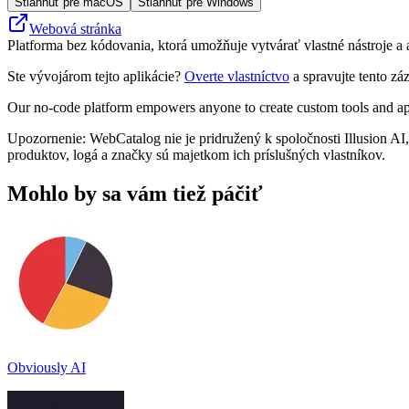
Stiahnuť pre macOS
Stiahnuť pre Windows
Webová stránka
Platforma bez kódovania, ktorá umožňuje vytvárať vlastné nástroje a
Ste vývojárom tejto aplikácie?
Overte vlastníctvo
a spravujte tento zá
Our no-code platform empowers anyone to create custom tools and app
Upozornenie: WebCatalog nie je pridružený k spoločnosti Illusion AI,
produktov, logá a značky sú majetkom ich príslušných vlastníkov.
Mohlo by sa vám tiež páčiť
Obviously AI