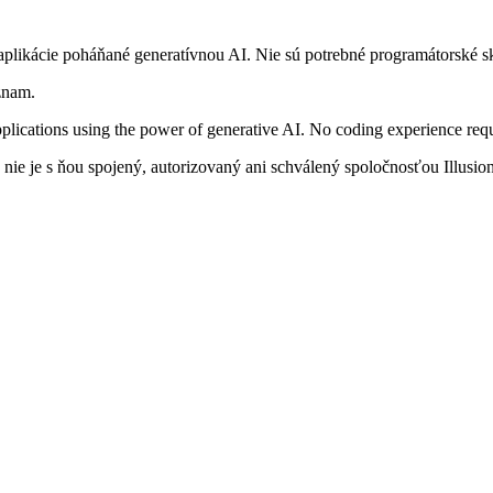
 aplikácie poháňané generatívnou AI. Nie sú potrebné programátorské s
znam.
lications using the power of generative AI. No coding experience requ
 nie je s ňou spojený, autorizovaný ani schválený spoločnosťou Illusio