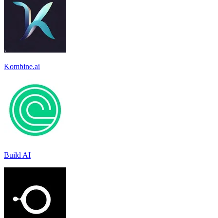
Kombine.ai
Build AI