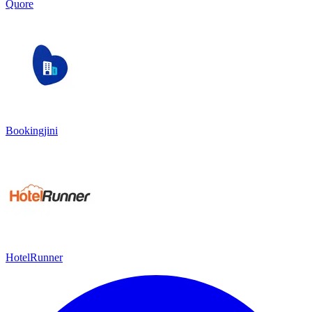
Quore
Bookingjini
HotelRunner