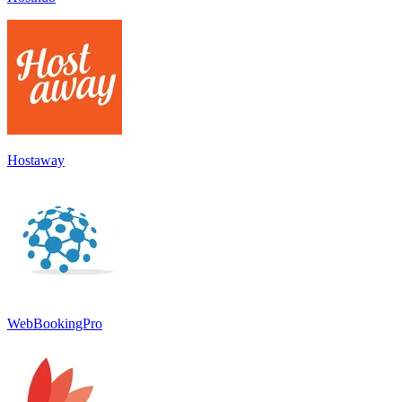
Hostaway
WebBookingPro