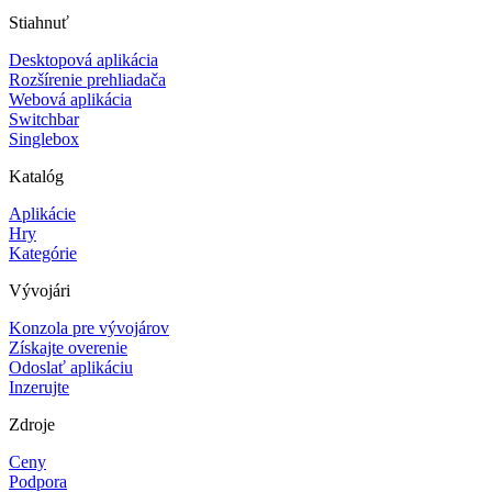
Stiahnuť
Desktopová aplikácia
Rozšírenie prehliadača
Webová aplikácia
Switchbar
Singlebox
Katalóg
Aplikácie
Hry
Kategórie
Vývojári
Konzola pre vývojárov
Získajte overenie
Odoslať aplikáciu
Inzerujte
Zdroje
Ceny
Podpora