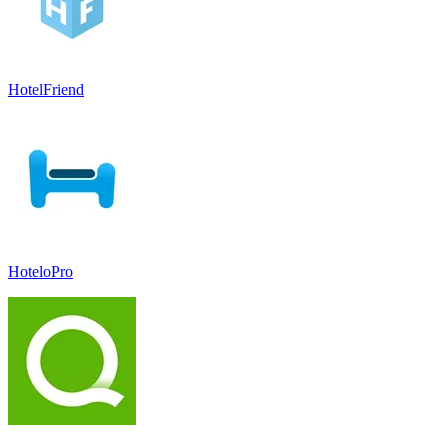
HotelFriend
HoteloPro