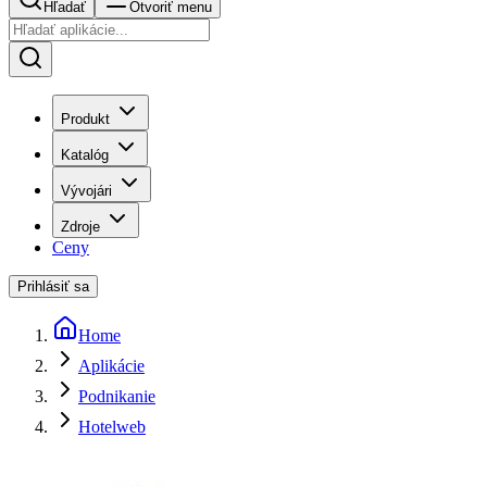
Hľadať
Otvoriť menu
Produkt
Katalóg
Vývojári
Zdroje
Ceny
Prihlásiť sa
Home
Aplikácie
Podnikanie
Hotelweb