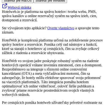
Stiahnuť pre macOS
Stiahnuť pre Windows
Webová stránka
Hotelweb.io je platforma na správu hotelov: tvorba webu, PMS,
správa kanálov a online rezervačný systém na správu izieb, cien,
dostupnosti a rezervácií.
Ste vývojárom tejto aplikácie?
Overte vlastníctvo
a spravujte tento
záznam.
HotelWeb je komplexná platforma určená na zefektívnenie procesov
správy hotelov a rezervácie. Ponúka celý rad nástrojov a funkcií,
ktoré sa starajú o hotelierov aj cestujúcich, čím sa zvyšuje celkový
zážitok z riadenia a rezervácie ubytovania.
HotelWeb vo svojom jadre poskytuje robustný systém na riadenie
hotelových operácií vrátane inventára miestností, cien a dostupnosti.
Bezproblémovo sa integruje s rôznymi online cestovnými
kanceláriami (OTA) a meta vyhľadávacími motormi, čím sa
zabezpečuje, že hotely môžu efektívne spravovať svoju prítomnosť
na viacerých platformách. Táto integrácia pomáha hotelom
optimalizovať ich online viditeľnosť, osloviť širšie publikum a
zvyšovať priame rezervácie prostredníctvom svojich vlastných
webových stránok.
Pre cestujúcich ponúka hotelweb užívateľsky prívetivé rozhranie na