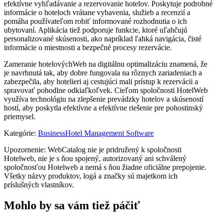
efektívne vyhľadávanie a rezervovanie hotelov. Poskytuje podrobné
informácie o hoteloch vrátane vybavenia, služieb a recenzií a
pomáha používateľom robiť informované rozhodnutia o ich
ubytovaní. Aplikácia tiež podporuje funkcie, ktoré uľahčujú
personalizované skúsenosti, ako napríklad ľahká navigácia, čisté
informácie o miestnosti a bezpečné procesy rezervácie.
Zameranie hotelovýchWeb na digitálnu optimalizáciu znamená, že
je navrhnutá tak, aby dobre fungovala na rôznych zariadeniach a
zabezpečila, aby hotelieri aj cestujúci mali prístup k rezervácii a
spravovať pohodlne odkiaľkoľvek. Cieľom spoločnosti HotelWeb
využíva technológiu na zlepšenie prevádzky hotelov a skúseností
hostí, aby poskytla efektívne a efektívne riešenie pre pohostinský
priemysel.
Kategórie
:
Business
Hotel Management Software
Upozornenie: WebCatalog nie je pridružený k spoločnosti
Hotelweb, nie je s ňou spojený, autorizovaný ani schválený
spoločnosťou Hotelweb a nemá s ňou žiadne oficiálne prepojenie.
Všetky názvy produktov, logá a značky sú majetkom ich
príslušných vlastníkov.
Mohlo by sa vám tiež páčiť