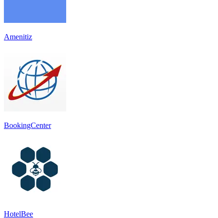
Amenitiz
BookingCenter
HotelBee