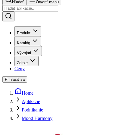
Hľadať
Otvoriť menu
Produkt
Katalóg
Vývojári
Zdroje
Ceny
Prihlásiť sa
Home
Aplikácie
Podnikanie
Mood Harmony