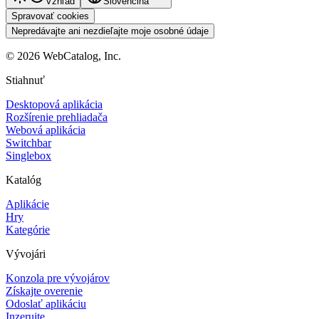
Vzhľad
Slovenčina
Spravovať cookies
Nepredávajte ani nezdieľajte moje osobné údaje
©
2026
WebCatalog, Inc.
Stiahnuť
Desktopová aplikácia
Rozšírenie prehliadača
Webová aplikácia
Switchbar
Singlebox
Katalóg
Aplikácie
Hry
Kategórie
Vývojári
Konzola pre vývojárov
Získajte overenie
Odoslať aplikáciu
Inzerujte