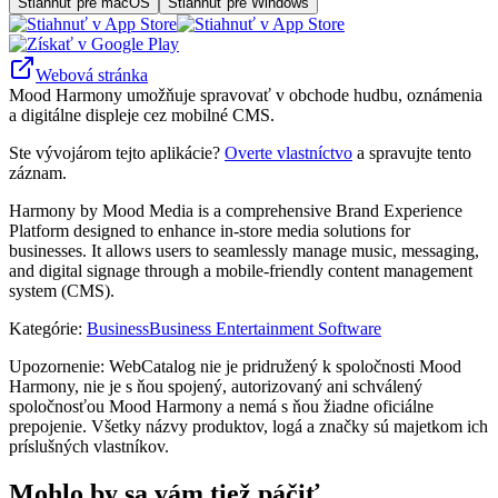
Stiahnuť pre macOS
Stiahnuť pre Windows
Webová stránka
Mood Harmony umožňuje spravovať v obchode hudbu, oznámenia
a digitálne displeje cez mobilné CMS.
Ste vývojárom tejto aplikácie?
Overte vlastníctvo
a spravujte tento
záznam.
Harmony by Mood Media is a comprehensive Brand Experience
Platform designed to enhance in-store media solutions for
businesses. It allows users to seamlessly manage music, messaging,
and digital signage through a mobile-friendly content management
system (CMS).
Kategórie
:
Business
Business Entertainment Software
Upozornenie: WebCatalog nie je pridružený k spoločnosti Mood
Harmony, nie je s ňou spojený, autorizovaný ani schválený
spoločnosťou Mood Harmony a nemá s ňou žiadne oficiálne
prepojenie. Všetky názvy produktov, logá a značky sú majetkom ich
príslušných vlastníkov.
Mohlo by sa vám tiež páčiť