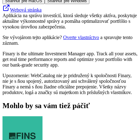
Stiahnuť pre macOS
Stiahnuť pre Windows
Webová stránka
Aplikácia na správu investícií, ktorá sleduje všetky aktíva, poskytuje
aktuálne výkonnostné správy a pomáha optimalizovať portfólio s
vysokou úrovňou zabezpečenia.
Ste vývojárom tejto aplikácie?
Overte vlastníctvo
a spravujte tento
záznam.
Finary is the ultimate Investment Manager app. Track all your assets,
get real time performance reports and optimize your portfolio with
our bank-grade security app.
Upozornenie: WebCatalog nie je pridružený k spoločnosti Finary,
nie je s ňou spojený, autorizovaný ani schválený spoločnosťou
Finary a nemá s ňou žiadne oficiálne prepojenie. Všetky názvy
produktov, logá a značky sú majetkom ich príslušných vlastníkov.
Mohlo by sa vám tiež páčiť