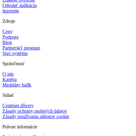
Odoslať aplikáciu
Inzerujte
Zdroje
Ceny
Podpora
Blog
Partnerský program
Stav systému
Spoločnosť
O nás
Kariéra
Mediálny balík
Súlad
Centrum dôvery
Zásady ochrany osobných údajov
Zásady používania súborov cookie
Právne informácie