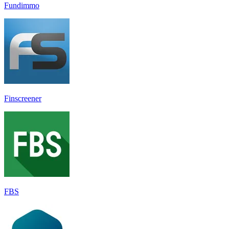
Fundimmo
Finscreener
FBS