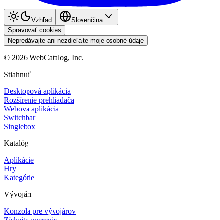
Vzhľad
Slovenčina
Spravovať cookies
Nepredávajte ani nezdieľajte moje osobné údaje
©
2026
WebCatalog, Inc.
Stiahnuť
Desktopová aplikácia
Rozšírenie prehliadača
Webová aplikácia
Switchbar
Singlebox
Katalóg
Aplikácie
Hry
Kategórie
Vývojári
Konzola pre vývojárov
Získajte overenie