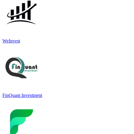
WeInvest
FinQuant Investment