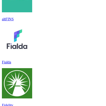
altFINS
Fialda
Fidelity