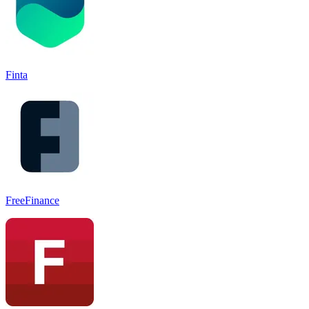
Finta
FreeFinance