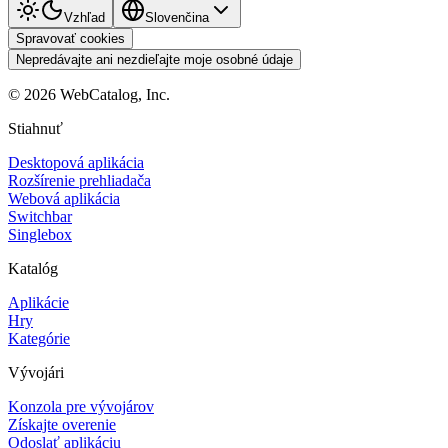
Vzhľad
Slovenčina
Spravovať cookies
Nepredávajte ani nezdieľajte moje osobné údaje
©
2026
WebCatalog, Inc.
Stiahnuť
Desktopová aplikácia
Rozšírenie prehliadača
Webová aplikácia
Switchbar
Singlebox
Katalóg
Aplikácie
Hry
Kategórie
Vývojári
Konzola pre vývojárov
Získajte overenie
Odoslať aplikáciu