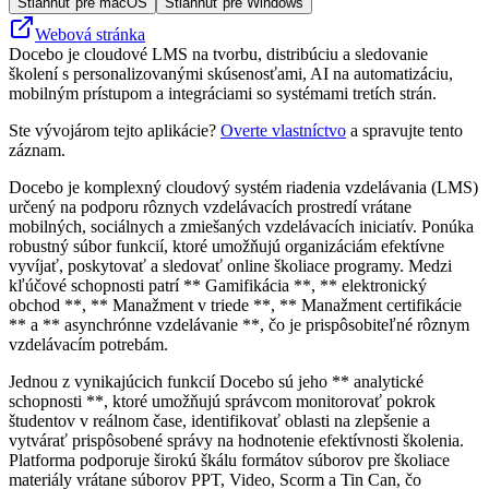
Stiahnuť pre macOS
Stiahnuť pre Windows
Webová stránka
Docebo je cloudové LMS na tvorbu, distribúciu a sledovanie
školení s personalizovanými skúsenosťami, AI na automatizáciu,
mobilným prístupom a integráciami so systémami tretích strán.
Ste vývojárom tejto aplikácie?
Overte vlastníctvo
a spravujte tento
záznam.
Docebo je komplexný cloudový systém riadenia vzdelávania (LMS)
určený na podporu rôznych vzdelávacích prostredí vrátane
mobilných, sociálnych a zmiešaných vzdelávacích iniciatív. Ponúka
robustný súbor funkcií, ktoré umožňujú organizáciám efektívne
vyvíjať, poskytovať a sledovať online školiace programy. Medzi
kľúčové schopnosti patrí ** Gamifikácia **, ** elektronický
obchod **, ** Manažment v triede **, ** Manažment certifikácie
** a ** asynchrónne vzdelávanie **, čo je prispôsobiteľné rôznym
vzdelávacím potrebám.
Jednou z vynikajúcich funkcií Docebo sú jeho ** analytické
schopnosti **, ktoré umožňujú správcom monitorovať pokrok
študentov v reálnom čase, identifikovať oblasti na zlepšenie a
vytvárať prispôsobené správy na hodnotenie efektívnosti školenia.
Platforma podporuje širokú škálu formátov súborov pre školiace
materiály vrátane súborov PPT, Video, Scorm a Tin Can, čo