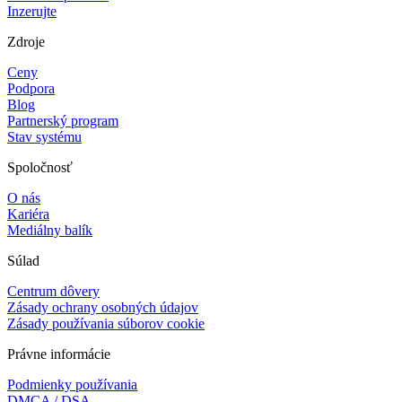
Inzerujte
Zdroje
Ceny
Podpora
Blog
Partnerský program
Stav systému
Spoločnosť
O nás
Kariéra
Mediálny balík
Súlad
Centrum dôvery
Zásady ochrany osobných údajov
Zásady používania súborov cookie
Právne informácie
Podmienky používania
DMCA / DSA