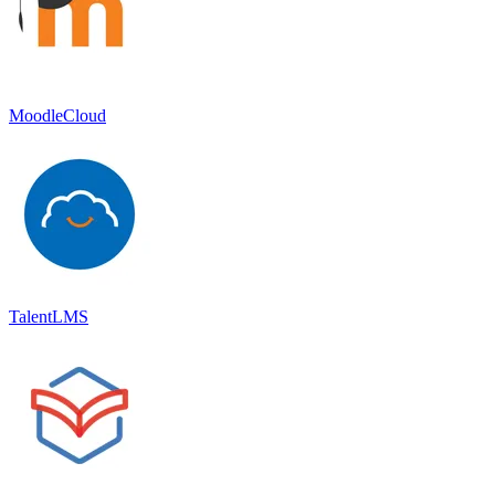
MoodleCloud
TalentLMS