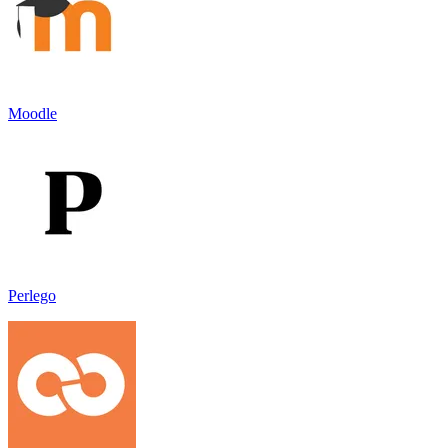
Moodle
Perlego