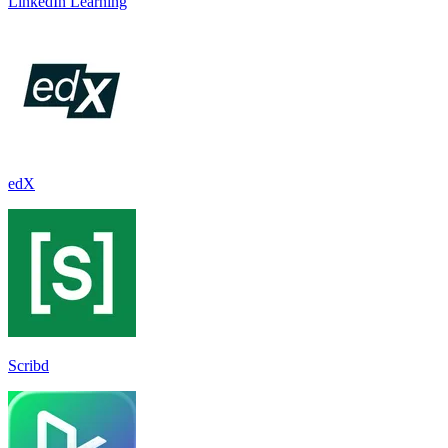
LinkedIn Learnin‪g
edX
Scribd