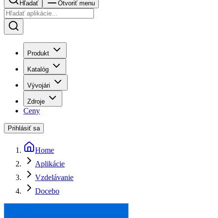
Hľadať
Otvoriť menu
Produkt
Katalóg
Vývojári
Zdroje
Ceny
Prihlásiť sa
Home
Aplikácie
Vzdelávanie
Docebo