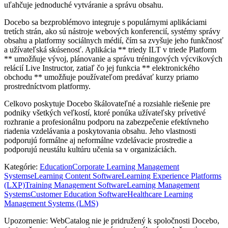
uľahčuje jednoduché vytváranie a správu obsahu.
Docebo sa bezproblémovo integruje s populárnymi aplikáciami
tretích strán, ako sú nástroje webových konferencií, systémy správy
obsahu a platformy sociálnych médií, čím sa zvyšuje jeho funkčnosť
a užívateľská skúsenosť. Aplikácia ** triedy ILT v triede Platform
** umožňuje vývoj, plánovanie a správu tréningových výcvikových
relácií Live Instructor, zatiaľ čo jej funkcia ** elektronického
obchodu ** umožňuje používateľom predávať kurzy priamo
prostredníctvom platformy.
Celkovo poskytuje Docebo škálovateľné a rozsiahle riešenie pre
podniky všetkých veľkostí, ktoré ponúka užívateľsky prívetivé
rozhranie a profesionálnu podporu na zabezpečenie efektívneho
riadenia vzdelávania a poskytovania obsahu. Jeho vlastnosti
podporujú formálne aj neformálne vzdelávacie prostredie a
podporujú neustálu kultúru učenia sa v organizáciách.
Kategórie
:
Education
Corporate Learning Management
Systems
eLearning Content Software
Learning Experience Platforms
(LXP)
Training Management Software
Learning Management
Systems
Customer Education Software
Healthcare Learning
Management Systems (LMS)
Upozornenie: WebCatalog nie je pridružený k spoločnosti Docebo,