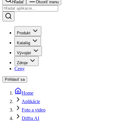
Hľadať
Otvoriť menu
Produkt
Katalóg
Vývojári
Zdroje
Ceny
Prihlásiť sa
Home
Aplikácie
Foto a video
Diffra AI