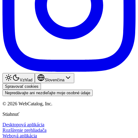
Vzhľad
Slovenčina
Spravovať cookies
Nepredávajte ani nezdieľajte moje osobné údaje
©
2026
WebCatalog, Inc.
Stiahnuť
Desktopová aplikácia
Rozšírenie prehliadača
Webová aplikácia