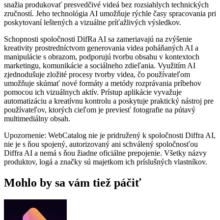
snažia produkovať presvedčivé videá bez rozsiahlych technických
zručností. Jeho technológia AI umožňuje rýchle časy spracovania pri
poskytovaní leštených a vizuálne príťažlivých výsledkov.
Schopnosti spoločnosti DifRa AI sa zameriavajú na zvýšenie
kreativity prostredníctvom generovania videa poháňaných AI a
manipulácie s obrazom, podporujú tvorbu obsahu v kontextoch
marketingu, komunikácie a sociálneho zdieľania. Využitím AI
zjednodušuje zložité procesy tvorby videa, čo používateľom
umožňuje skúmať nové formáty a metódy rozprávania príbehov
pomocou ich vizuálnych aktív. Prístup aplikácie vyvažuje
automatizáciu a kreatívnu kontrolu a poskytuje praktický nástroj pre
používateľov, ktorých cieľom je previesť fotografie na pútavý
multimediálny obsah.
Upozornenie: WebCatalog nie je pridružený k spoločnosti Diffra AI,
nie je s ňou spojený, autorizovaný ani schválený spoločnosťou
Diffra AI a nemá s ňou žiadne oficiálne prepojenie. Všetky názvy
produktov, logá a značky sú majetkom ich príslušných vlastníkov.
Mohlo by sa vám tiež páčiť