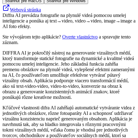
Stiahnuť pre macOS
Stiahnuť pre Windows
Webová stránka
Diffra AI prevádza fotografie na plynulé videá pomocou umelej
inteligencie a ponúka aj text→video, video→video, image→image a
AI foto efekty.
Ste vývojárom tejto aplikácie?
Overte vlastníctvo
a spravujte tento
záznam.
DIFFRA AI je pokročilý nástroj na generovanie vizuálnych médií,
ktorý transformuje statické fotografie na dynamické a kvalitné videá
pomocou umelej inteligencie. Jeho základná funkcia zahŕňa
premenu obrázkov na plynulé videá, vylepšené efektmi zameranými
na AI, čo používateľom umožňuje efektívne vytvárať pútavý
vizuálny obsah. Aplikácia podporuje viacero transformácií médií,
ako sú text-video-video, video-to-video, konverzie na obraz k
obrazu a generovanie konzistentných animácií znakov, ktoré
ponúkajú rôzne kreatívne možnosti.
Kľúčové vlastnosti difra AI zahŕňajú automatické vytváranie videa z
jednotlivých obrázkov, rôzne fotoaparáty AI a schopnosť udržiavať
vizuálnu konzistenciu naprieč generovaným obsahom. Aplikácia je
navrhnutá tak, aby sa hladko integrovala s rôznymi pracovnými
tokmi vizuálnych médií, vďaka čomu je vhodná pre jednotlivých
tvorcov, obchodníkov a používateľov sociálnych médií, ktorí sa