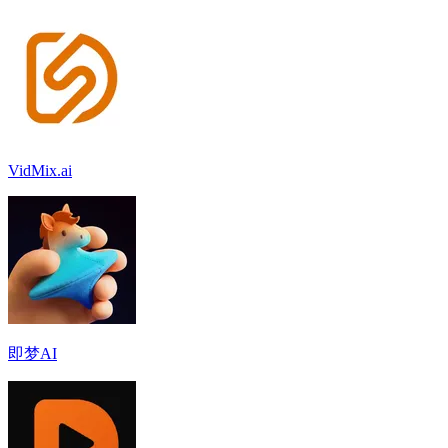
VidMix.ai
即梦AI