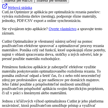
Stiahnuť pre macOS
Stiahnuť pre Windows
Webová stránka
CutList Optimizer je aplikácia pre optimalizáciu rezania panelov:
vytvára rozloženia dielov (nesting), podporuje rôzne materiály,
jednotky, PDF/CSV export a online synchronizáciu.
Ste vývojárom tejto aplikácie?
Overte vlastníctvo
a spravujte tento
záznam.
Cutlist Optimalizátor je všestranný nástroj určený na pomoc
používateľom efektívne spravovať a optimalizovať procesy rezania
materiálov. Ponúka celý rad funkcií, ktoré uspokojujú rôzne potreby,
najmä v oblasti spracovania dreva, stoličky a iných odvetví, kde je
presné použitie materiálu rozhodujúce.
Primárnou funkciou aplikácie je zabezpečiť efektívne využitie
materiálu poskytovaním optimalizovaného rozloženia rezania. To
pomáha znižovať odpad a šetriť čas, čo z neho robí neoceniteľný
zdroj pre profesionálov aj pre nadšencov pre domácich majstrov.
Jeho ľahké použitie a prispôsobiteľné možnosti umožňujú
používateľom prispôsobiť aplikáciu svojim špecifickým projektom,
či už v práci s lineárnymi alebo materiálmi.
Jednou z kľúčových výhod optimalizátora Cutlist je jeho platforma
nezávislosť, ktorá používateľom umožňuje prístup a využívať