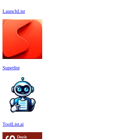
LaunchList
Superlist
ToolList.ai