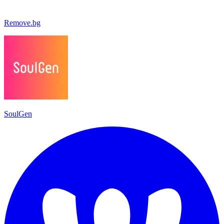
Remove.bg
SoulGen