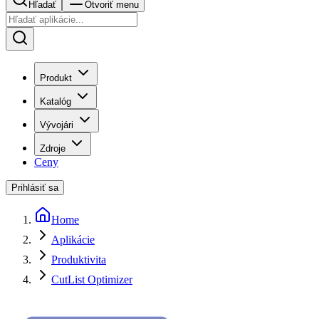
Hľadať
Otvoriť menu
Produkt
Katalóg
Vývojári
Zdroje
Ceny
Prihlásiť sa
Home
Aplikácie
Produktivita
CutList Optimizer