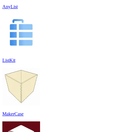
AnyList
ListKit
MakerCase