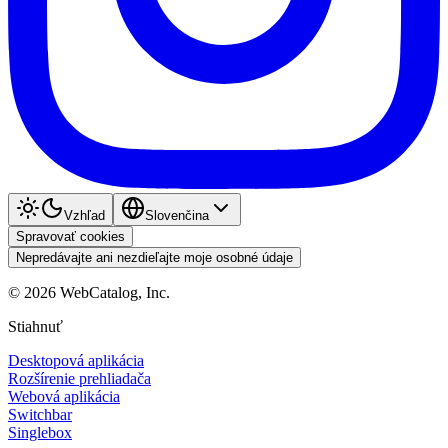
Vzhľad
Slovenčina
Spravovať cookies
Nepredávajte ani nezdieľajte moje osobné údaje
©
2026
WebCatalog, Inc.
Stiahnuť
Desktopová aplikácia
Rozšírenie prehliadača
Webová aplikácia
Switchbar
Singlebox