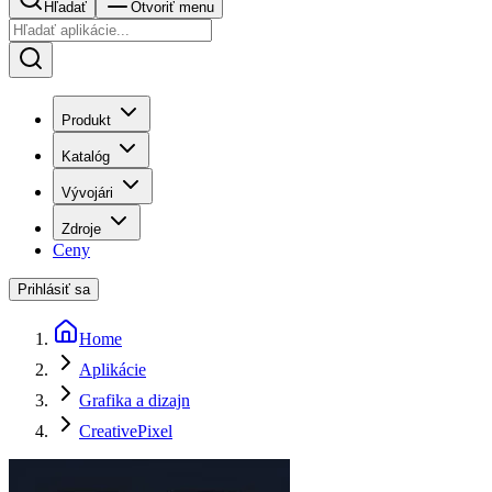
Hľadať
Otvoriť menu
Produkt
Katalóg
Vývojári
Zdroje
Ceny
Prihlásiť sa
Home
Aplikácie
Grafika a dizajn
CreativePixel