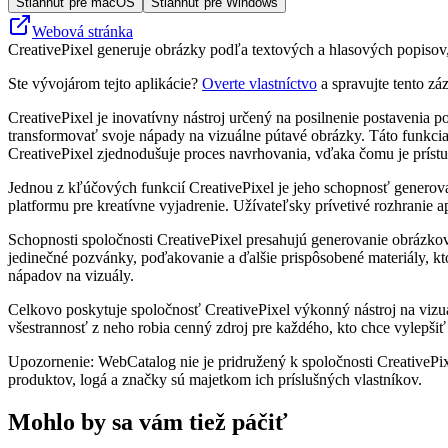
Stiahnuť pre macOS
Stiahnuť pre Windows
Webová stránka
CreativePixel generuje obrázky podľa textových a hlasových popisov, 
Ste vývojárom tejto aplikácie?
Overte vlastníctvo
a spravujte tento zá
CreativePixel je inovatívny nástroj určený na posilnenie postavenia
transformovať svoje nápady na vizuálne pútavé obrázky. Táto funkcia 
CreativePixel zjednodušuje proces navrhovania, vďaka čomu je príst
Jednou z kľúčových funkcií CreativePixel je jeho schopnosť generova
platformu pre kreatívne vyjadrenie. Užívateľsky prívetivé rozhranie 
Schopnosti spoločnosti CreativePixel presahujú generovanie obrázko
jedinečné pozvánky, poďakovanie a ďalšie prispôsobené materiály, kto
nápadov na vizuály.
Celkovo poskytuje spoločnosť CreativePixel výkonný nástroj na vizuá
všestrannosť z neho robia cenný zdroj pre každého, kto chce vylepšiť
Upozornenie: WebCatalog nie je pridružený k spoločnosti CreativePix
produktov, logá a značky sú majetkom ich príslušných vlastníkov.
Mohlo by sa vám tiež páčiť