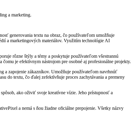
ding a marketing.
opnosť generovania textu na obraz, čo používateľom umožňuje
édií a marketingových materiálov. Využitím technológie AI
poruje rôzne štýly a témy a poskytuje používateľom všestrannú
ka čomu je efektívnym nástrojom pre osobné aj profesionálne projekty.
nding a zapojenie zákazníkov. Umožňuje používateľom navrhnúť
asu do textu, čo ďalej zefektívňuje proces zachytávania a premeny
pôsob, ako oživiť svoje kreatívne vízie. Jeho prístupnosť a
tivePixel a nemá s ňou žiadne oficiálne prepojenie. Všetky názvy