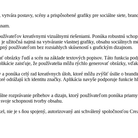
vytvára postavy, scény a prispôsobené grafiky pre sociálne siete, bran
znam.
 používateľov kreatívnymi vizuálnymi riešeniami. Ponúka robustnú sch
je užitočná najmä na vytváranie vlastnej grafiky, obsahu sociálnych m
upný používateľom bez rozsiahlych skúseností s grafickým dizajnom.
ť obrázky ľudí a scén na základe textových popisov. Táto funkcia pod
aplikácie zaisťuje, že používatelia môžu rýchlo generovať obrázky, vďa
v a ponúka celý rad kreatívnych úloh, ktoré môžu zvýšiť úsilie o bra
ré odrážajú ich identitu značky. Aplikácia navyše podporuje funkcie hl
lne rozprávanie príbehov a dizajn, ktorý používateľom ponúka priamy s
 svoje schopnosti tvorby obsahu.
el, nie je s ňou spojený, autorizovaný ani schválený spoločnosťou Crea