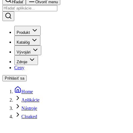
Hľadať
Otvoriť menu
Produkt
Katalóg
Vývojári
Zdroje
Ceny
Prihlásiť sa
Home
Aplikácie
Nástroje
Cloaked