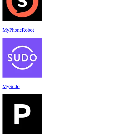
MyPhoneRobot
MySudo