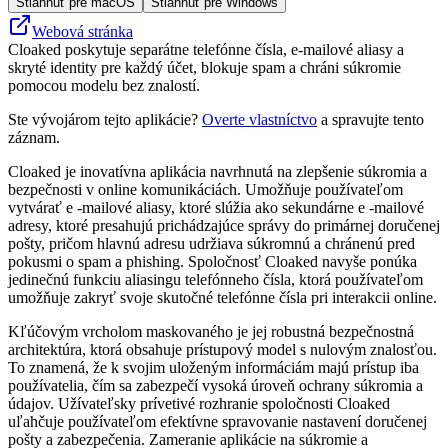
Stiahnuť pre macOS
Stiahnuť pre Windows
Webová stránka
Cloaked poskytuje separátne telefónne čísla, e‑mailové aliasy a
skryté identity pre každý účet, blokuje spam a chráni súkromie
pomocou modelu bez znalostí.
Ste vývojárom tejto aplikácie?
Overte vlastníctvo
a spravujte tento
záznam.
Cloaked je inovatívna aplikácia navrhnutá na zlepšenie súkromia a
bezpečnosti v online komunikáciách. Umožňuje používateľom
vytvárať e -mailové aliasy, ktoré slúžia ako sekundárne e -mailové
adresy, ktoré presahujú prichádzajúce správy do primárnej doručenej
pošty, pričom hlavnú adresu udržiava súkromnú a chránenú pred
pokusmi o spam a phishing. Spoločnosť Cloaked navyše ponúka
jedinečnú funkciu aliasingu telefónneho čísla, ktorá používateľom
umožňuje zakryť svoje skutočné telefónne čísla pri interakcii online.
Kľúčovým vrcholom maskovaného je jej robustná bezpečnostná
architektúra, ktorá obsahuje prístupový model s nulovým znalosťou.
To znamená, že k svojim uloženým informáciám majú prístup iba
používatelia, čím sa zabezpečí vysoká úroveň ochrany súkromia a
údajov. Užívateľsky prívetivé rozhranie spoločnosti Cloaked
uľahčuje používateľom efektívne spravovanie nastavení doručenej
pošty a zabezpečenia. Zameranie aplikácie na súkromie a