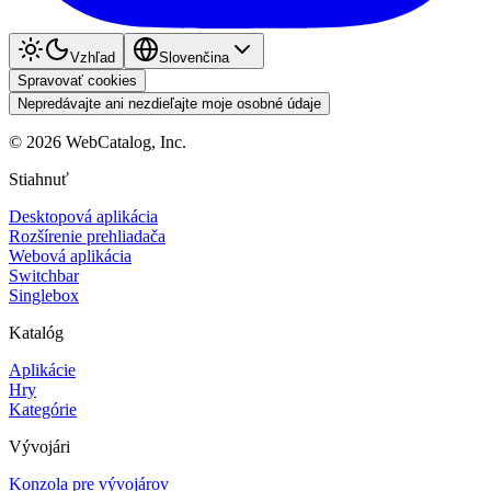
Vzhľad
Slovenčina
Spravovať cookies
Nepredávajte ani nezdieľajte moje osobné údaje
©
2026
WebCatalog, Inc.
Stiahnuť
Desktopová aplikácia
Rozšírenie prehliadača
Webová aplikácia
Switchbar
Singlebox
Katalóg
Aplikácie
Hry
Kategórie
Vývojári
Konzola pre vývojárov