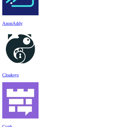
AnonAddy
Cloaksys
Cyph