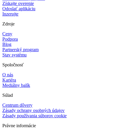
Získajte overenie
Odoslať aplikáciu
Inzerujte
Zdroje
Ceny
Podpora
Blog
Partnerský program
Stav systému
Spoločnosť
O nás
Kariéra
Mediálny balík
Súlad
Centrum dôvery
Zásady ochrany osobných údajov
Zásady používania súborov cookie
Právne informácie