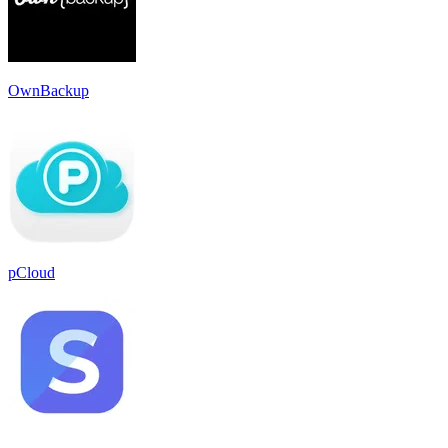
OwnBackup
pCloud