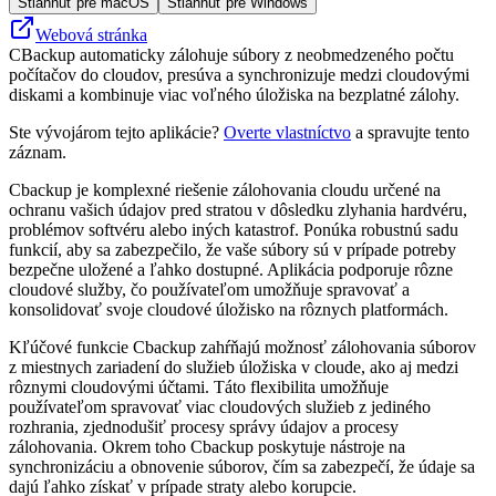
Stiahnuť pre macOS
Stiahnuť pre Windows
Webová stránka
CBackup automaticky zálohuje súbory z neobmedzeného počtu
počítačov do cloudov, presúva a synchronizuje medzi cloudovými
diskami a kombinuje viac voľného úložiska na bezplatné zálohy.
Ste vývojárom tejto aplikácie?
Overte vlastníctvo
a spravujte tento
záznam.
Cbackup je komplexné riešenie zálohovania cloudu určené na
ochranu vašich údajov pred stratou v dôsledku zlyhania hardvéru,
problémov softvéru alebo iných katastrof. Ponúka robustnú sadu
funkcií, aby sa zabezpečilo, že vaše súbory sú v prípade potreby
bezpečne uložené a ľahko dostupné. Aplikácia podporuje rôzne
cloudové služby, čo používateľom umožňuje spravovať a
konsolidovať svoje cloudové úložisko na rôznych platformách.
Kľúčové funkcie Cbackup zahŕňajú možnosť zálohovania súborov
z miestnych zariadení do služieb úložiska v cloude, ako aj medzi
rôznymi cloudovými účtami. Táto flexibilita umožňuje
používateľom spravovať viac cloudových služieb z jediného
rozhrania, zjednodušiť procesy správy údajov a procesy
zálohovania. Okrem toho Cbackup poskytuje nástroje na
synchronizáciu a obnovenie súborov, čím sa zabezpečí, že údaje sa
dajú ľahko získať v prípade straty alebo korupcie.