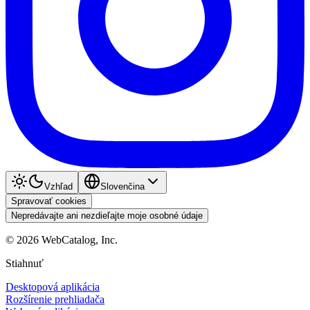
Vzhľad
Slovenčina
Spravovať cookies
Nepredávajte ani nezdieľajte moje osobné údaje
©
2026
WebCatalog, Inc.
Stiahnuť
Desktopová aplikácia
Rozšírenie prehliadača