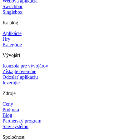
Webová aplikácia
Switchbar
Singlebox
Katalóg
Aplikácie
Hry
Kategórie
Vývojári
Konzola pre vývojárov
Získajte overenie
Odoslať aplikáciu
Inzerujte
Zdroje
Ceny
Podpora
Blog
Partnerský program
Stav systému
Spoločnosť