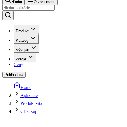
Hľadať
Otvoriť menu
Produkt
Katalóg
Vývojári
Zdroje
Ceny
Prihlásiť sa
Home
Aplikácie
Produktivita
CBackup