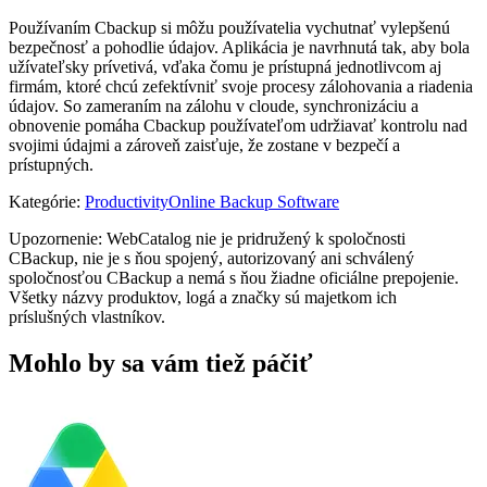
Používaním Cbackup si môžu používatelia vychutnať vylepšenú
bezpečnosť a pohodlie údajov. Aplikácia je navrhnutá tak, aby bola
užívateľsky prívetivá, vďaka čomu je prístupná jednotlivcom aj
firmám, ktoré chcú zefektívniť svoje procesy zálohovania a riadenia
údajov. So zameraním na zálohu v cloude, synchronizáciu a
obnovenie pomáha Cbackup používateľom udržiavať kontrolu nad
svojimi údajmi a zároveň zaisťuje, že zostane v bezpečí a
prístupných.
Kategórie
:
Productivity
Online Backup Software
Upozornenie: WebCatalog nie je pridružený k spoločnosti
CBackup, nie je s ňou spojený, autorizovaný ani schválený
spoločnosťou CBackup a nemá s ňou žiadne oficiálne prepojenie.
Všetky názvy produktov, logá a značky sú majetkom ich
príslušných vlastníkov.
Mohlo by sa vám tiež páčiť