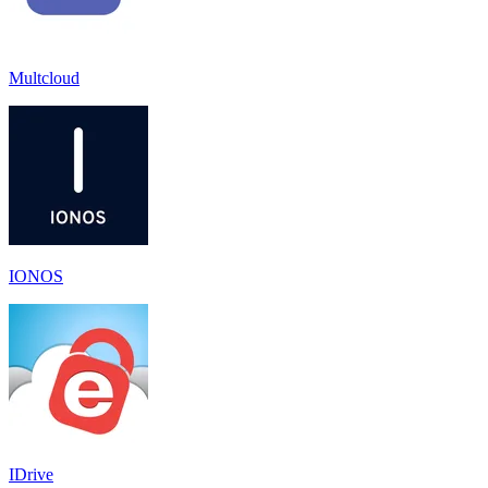
Multcloud
IONOS
IDrive