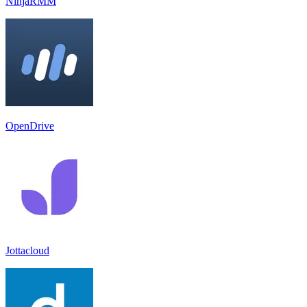
NinjaRMM
OpenDrive
Jottacloud