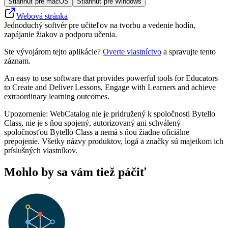
Stiahnuť pre macOS
Stiahnuť pre Windows
Webová stránka
Jednoduchý softvér pre učiteľov na tvorbu a vedenie hodín,
zapájanie žiakov a podporu učenia.
Ste vývojárom tejto aplikácie?
Overte vlastníctvo
a spravujte tento
záznam.
An easy to use software that provides powerful tools for Educators
to Create and Deliver Lessons, Engage with Learners and achieve
extraordinary learning outcomes.
Upozornenie: WebCatalog nie je pridružený k spoločnosti Bytello
Class, nie je s ňou spojený, autorizovaný ani schválený
spoločnosťou Bytello Class a nemá s ňou žiadne oficiálne
prepojenie. Všetky názvy produktov, logá a značky sú majetkom ich
príslušných vlastníkov.
Mohlo by sa vám tiež páčiť