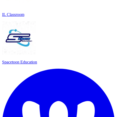
IL Classroom
Spacetoon Education