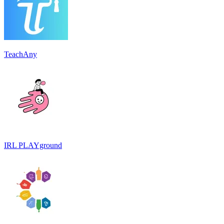
TeachAny
IRL PLAYground