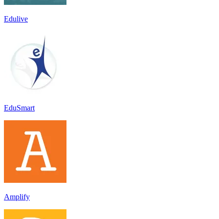
Edulive
EduSmart
Amplify