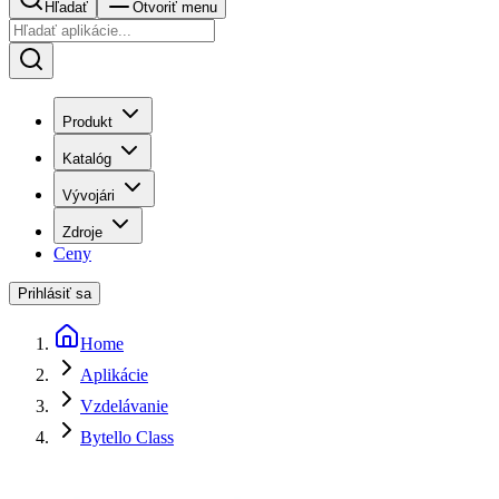
Hľadať
Otvoriť menu
Produkt
Katalóg
Vývojári
Zdroje
Ceny
Prihlásiť sa
Home
Aplikácie
Vzdelávanie
Bytello Class