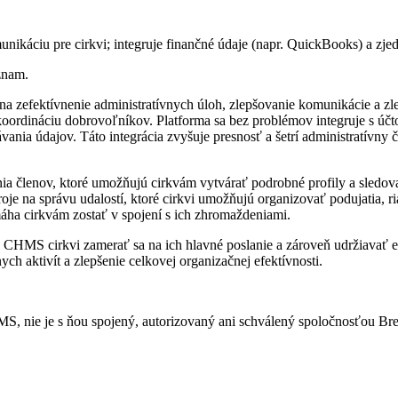
nikáciu pre cirkvi; integruje finančné údaje (napr. QuickBooks) a zjed
znam.
 na zefektívnenie administratívnych úloh, zlepšovanie komunikácie a 
 a koordináciu dobrovoľníkov. Platforma sa bez problémov integruje s
nia údajov. Táto integrácia zvyšuje presnosť a šetrí administratívny č
ia členov, ktoré umožňujú cirkvám vytvárať podrobné profily a sledova
troje na správu udalostí, ktoré cirkvi umožňujú organizovať podujatia, 
áha cirkvám zostať v spojení s ich zhromaždeniami.
HMS cirkvi zamerať sa na ich hlavné poslanie a zároveň udržiavať efek
ch aktivít a zlepšenie celkovej organizačnej efektívnosti.
S, nie je s ňou spojený, autorizovaný ani schválený spoločnosťou Br