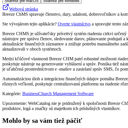
Stiahnuť pre macOS
Stiahnuť pre Windows
Webová stránka
Breeze ChMS spravuje členstvo, dary, udalosti, dobrovoľníkov a komu
Ste vývojárom tejto aplikácie?
Overte vlastníctvo
a spravujte tento zá
Breeze CHMS je užívateľsky prívetivý systém riadenia cirkvi určený
nástrojov pre správu členov, sledovanie darov, plánovanie podujatí
aktualizácie finančných záznamov a znižuje potrebu manuálneho zadáva
aktualizovali v oboch systémoch.
Medzi kľúčové vlastnosti Breeze CHM patrí robustné možnosti riaden
poskytuje nástroje na generovanie vyhlásení a správ. Ponúka tiež nás
je uľahčená prostredníctvom e -mailov a zasielaní správ SMS, čo pom
Automatizáciou úloh a integráciou finančných údajov pomáha Breeze C
rôznych veľkostí, poskytuje centralizovanú platformu na riadenie rôzny
Kategórie
:
Business
Church Management Software
Upozornenie: WebCatalog nie je pridružený k spoločnosti Breeze ChM
produktov, logá a značky sú majetkom ich príslušných vlastníkov.
Mohlo by sa vám tiež páčiť