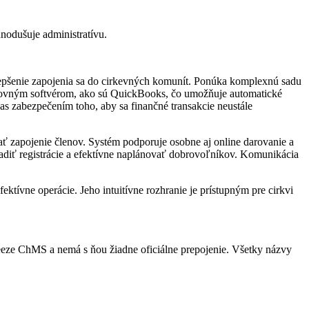
nodušuje administratívu.
zlepšenie zapojenia sa do cirkevných komunít. Ponúka komplexnú sadu
 účtovným softvérom, ako sú QuickBooks, čo umožňuje automatické
as zabezpečením toho, aby sa finančné transakcie neustále
ť zapojenie členov. Systém podporuje osobne aj online darovanie a
riadiť registrácie a efektívne naplánovať dobrovoľníkov. Komunikácia
tívne operácie. Jeho intuitívne rozhranie je prístupným pre cirkvi
eeze ChMS a nemá s ňou žiadne oficiálne prepojenie. Všetky názvy