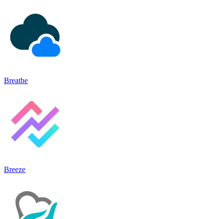
Breathe
Breeze