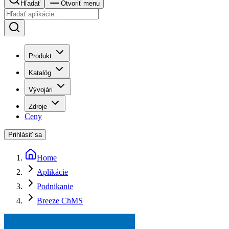
Hľadať
Otvoriť menu
Produkt
Katalóg
Vývojári
Zdroje
Ceny
Prihlásiť sa
Home
Aplikácie
Podnikanie
Breeze ChMS