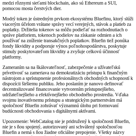
medzi rôznymi sieťami blockchain, ako sú Ethereum a SUI,
pomocou mosta čerstvých dier.
Modrý token je ústredným prvkom ekosystému Bluefinu, ktorý slúži
viacerým účelom vrátane správy vecí verejných, stávok a platieb za
poplatky. Držitelia tokenov sa môžu podieľať na rozhodnutiach o
správe platforiem, tokenoch podielov na získanie odmien a ich
používať na zníženie transakčných poplatkov. Bluefin tiež ponúka
fondy likvidity a podporuje výnos poľnohospodárstva, poskytuje
stimuly poskytovateľom likvidity a zvyšuje celkovú účinnosť
platformy.
Zameraním sa na škálovateľnosť, zabezpečenie a užívateľskú
prívetivosť sa zameriava na demokratizáciu prístupu k finančným
nástrojom a sprístupnenie profesionálnych obchodných schopností k
dispozícii širšiemu publiku. Jeho poslaním je nanovo definovať
decentralizované financovanie vytvorením prístupnejšieho,
udržateľnejšieho a efektívnejšieho obchodného prostredia. Vďaka
svojmu inovatívnemu prístupu a strategickým partnerstvám má
spoločnosť Bluefin zohrávať významnú úlohu pri formovaní
budúcnosti obchodovania s digitálnymi aktívami.
Upozornenie: WebCatalog nie je pridružený k spoločnosti Bluefin,
nie je s ňou spojený, autorizovaný ani schválený spoločnosťou
Bluefin a nemá s ňou žiadne oficiálne prepojenie. Všetky názvy