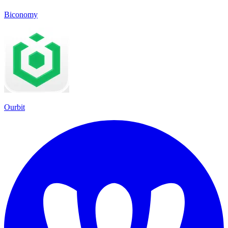
Biconomy
Ourbit