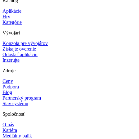
Katalóg
Aplikácie
Hry
Kategórie
Vývojári
Konzola pre vývojárov
Získajte overenie
Odoslať aplikáciu
Inzerujte
Zdroje
Ceny
Podpora
Blog
Partnerský program
Stav systému
Spoločnosť
O nás
Kariéra
Mediálny balík