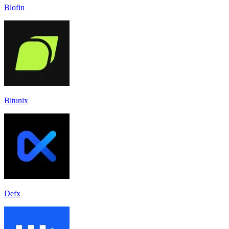
Blofin
Bitunix
Defx