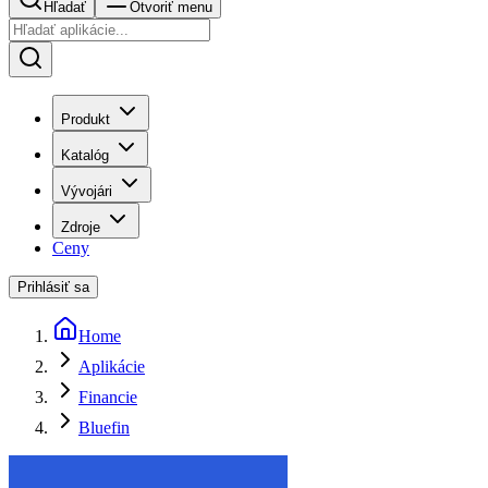
Hľadať
Otvoriť menu
Produkt
Katalóg
Vývojári
Zdroje
Ceny
Prihlásiť sa
Home
Aplikácie
Financie
Bluefin