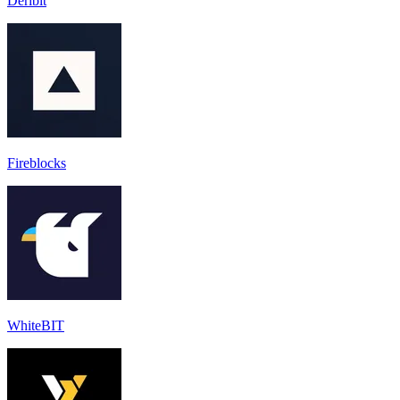
Deribit
Fireblocks
WhiteBIT