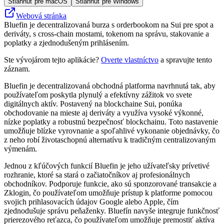
Stiahnuť pre macOS
Stiahnuť pre Windows
Webová stránka
Bluefin je decentralizovaná burza s orderbookom na Sui pre spot a
deriváty, s cross‑chain mostami, tokenom na správu, stakovanie a
poplatky a zjednodušeným prihlásením.
Ste vývojárom tejto aplikácie?
Overte vlastníctvo
a spravujte tento
záznam.
Bluefin je decentralizovaná obchodná platforma navrhnutá tak, aby
používateľom poskytla plynulý a efektívny zážitok vo svete
digitálnych aktív. Postavený na blockchaine Sui, ponúka
obchodovanie na mieste aj deriváty a využíva vysoké výkonné,
nízke poplatky a robustnú bezpečnosť blockchainu. Toto nastavenie
umožňuje blízke vyrovnanie a spoľahlivé vykonanie objednávky, čo
z neho robí životaschopnú alternatívu k tradičným centralizovaným
výmenám.
Jednou z kľúčových funkcií Bluefin je jeho užívateľsky prívetivé
rozhranie, ktoré sa stará o začiatočníkov aj profesionálnych
obchodníkov. Podporuje funkcie, ako sú sponzorované transakcie a
Zklogin, čo používateľom umožňuje prístup k platforme pomocou
svojich prihlasovacích údajov Google alebo Apple, čím
zjednodušuje správu peňaženky. Bluefín navyše integruje funkčnosť
prierezového reťazca, čo používateľom umožňuje premostiť aktíva