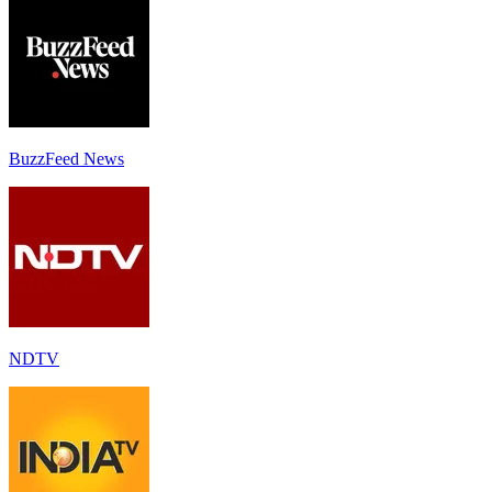
BuzzFeed News
NDTV