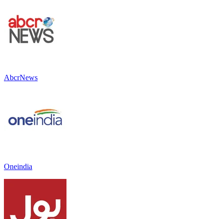
AbcrNews
Oneindia