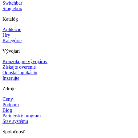
Switchbar
Singlebox
Katalóg
Aplikácie
Hry
Kategórie
Vývojári
Konzola pre vývojárov
Získajte overenie
Odoslať aplikáciu
Inzerujte
Zdroje
Ceny
Podpora
Blog
Partnerský program
Stav systému
Spoločnosť