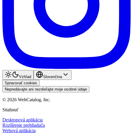
Vzhľad
Slovenčina
Spravovať cookies
Nepredávajte ani nezdieľajte moje osobné údaje
©
2026
WebCatalog, Inc.
Stiahnuť
Desktopová aplikácia
Rozšírenie prehliadača
Webová aplikácia