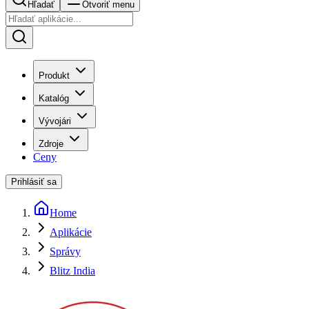
Hľadať
Otvoriť menu
Produkt
Katalóg
Vývojári
Zdroje
Ceny
Prihlásiť sa
Home
Aplikácie
Správy
Blitz India