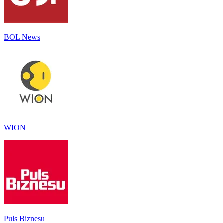
BOL News
WION
Puls Biznesu