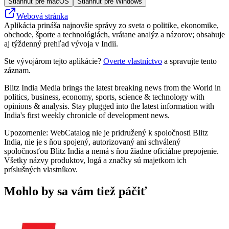
Stiahnuť pre macOS
Stiahnuť pre Windows
Webová stránka
Aplikácia prináša najnovšie správy zo sveta o politike, ekonomike,
obchode, športe a technológiách, vrátane analýz a názorov; obsahuje
aj týždenný prehľad vývoja v Indii.
Ste vývojárom tejto aplikácie?
Overte vlastníctvo
a spravujte tento
záznam.
Blitz India Media brings the latest breaking news from the World in
politics, business, economy, sports, science & technology with
opinions & analysis. Stay plugged into the latest information with
India's first weekly chronicle of development news.
Upozornenie: WebCatalog nie je pridružený k spoločnosti Blitz
India, nie je s ňou spojený, autorizovaný ani schválený
spoločnosťou Blitz India a nemá s ňou žiadne oficiálne prepojenie.
Všetky názvy produktov, logá a značky sú majetkom ich
príslušných vlastníkov.
Mohlo by sa vám tiež páčiť