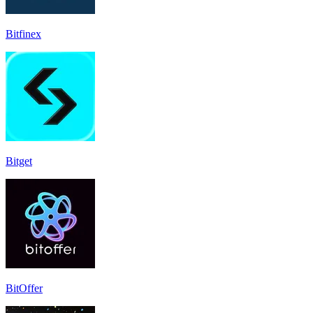
Bitfinex
Bitget
BitOffer