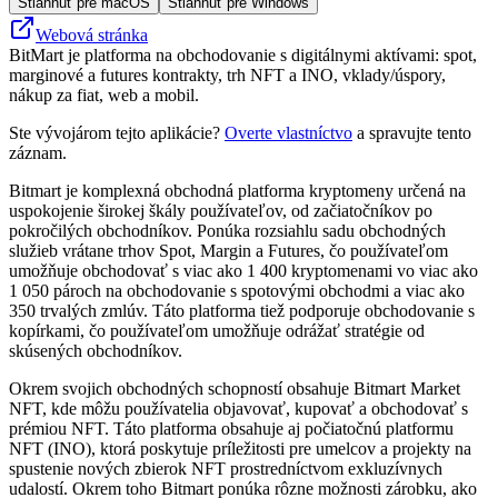
Stiahnuť pre macOS
Stiahnuť pre Windows
Webová stránka
BitMart je platforma na obchodovanie s digitálnymi aktívami: spot,
marginové a futures kontrakty, trh NFT a INO, vklady/úspory,
nákup za fiat, web a mobil.
Ste vývojárom tejto aplikácie?
Overte vlastníctvo
a spravujte tento
záznam.
Bitmart je komplexná obchodná platforma kryptomeny určená na
uspokojenie širokej škály používateľov, od začiatočníkov po
pokročilých obchodníkov. Ponúka rozsiahlu sadu obchodných
služieb vrátane trhov Spot, Margin a Futures, čo používateľom
umožňuje obchodovať s viac ako 1 400 kryptomenami vo viac ako
1 050 pároch na obchodovanie s spotovými obchodmi a viac ako
350 trvalých zmlúv. Táto platforma tiež podporuje obchodovanie s
kopírkami, čo používateľom umožňuje odrážať stratégie od
skúsených obchodníkov.
Okrem svojich obchodných schopností obsahuje Bitmart Market
NFT, kde môžu používatelia objavovať, kupovať a obchodovať s
prémiou NFT. Táto platforma obsahuje aj počiatočnú platformu
NFT (INO), ktorá poskytuje príležitosti pre umelcov a projekty na
spustenie nových zbierok NFT prostredníctvom exkluzívnych
udalostí. Okrem toho Bitmart ponúka rôzne možnosti zárobku, ako