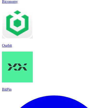
Biconomy
Ourbit
BitPin