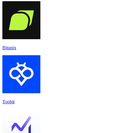
Bitunix
Toobit