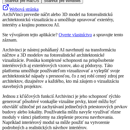
Stiahnuť pre macOS
Stiahnuť pre Windows
Webová stránka
ArchiVinci prevedie náčrt alebo 3D model na fotorealistickú
architektonickú vizualizáciu a umožňuje upravovať exteriéry,
interiéry a krajinu pomocou AI.
Ste vývojárom tejto aplikácie?
Overte vlastníctvo
a spravujte tento
záznam.
Archivinci je nástroj poháňaný AI navrhnutý na transformáciu
náčrtov a 3D modelov na fotorealistické architektonické
vizualizácie. Ponúka komplexné schopnosti na prispôsobenie
interiérových aj exteriérových vzorov, ako aj pôdorysy. Táto
platforma umožňuje používateľom vizualizovať a vylepšiť svoje
architektonické nápady s presnosťou, čo z nej robí cenný zdroj pre
architektov, dizajnérov a každého, kto má záujem o vizualizáciu
stavebných projektov.
Jednou z kľúčových funkcií Archivinci je jeho schopnosť rýchlo
generovať pôsobivé vonkajšie vizuálne prvky, ktoré môžu byť
obzvlášť užitočné pri zachytávaní jedinečných priestorových prvkov
budovy alebo lokality. Používatelia môžu navyše využívať rôzne
moduly v rámci platformy na zlepšenie procesu navrhovania.
Napríklad interiérový modul sa môže použiť na vytvorenie
podrobných a realistických návrhov interiérov.