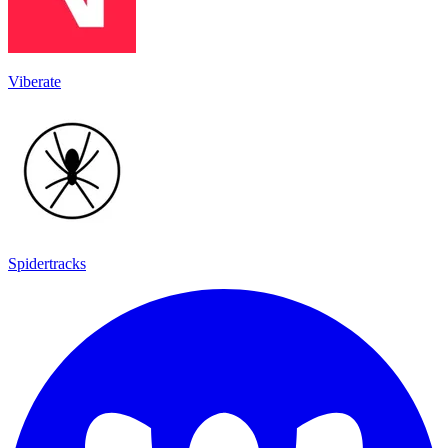
Viberate
Spidertracks