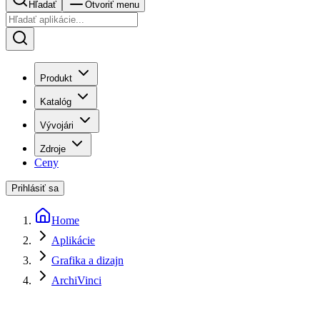
Hľadať
Otvoriť menu
Produkt
Katalóg
Vývojári
Zdroje
Ceny
Prihlásiť sa
Home
Aplikácie
Grafika a dizajn
ArchiVinci