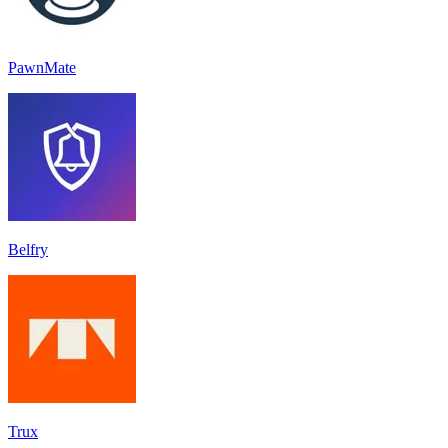
PawnMate
Belfry
Trux