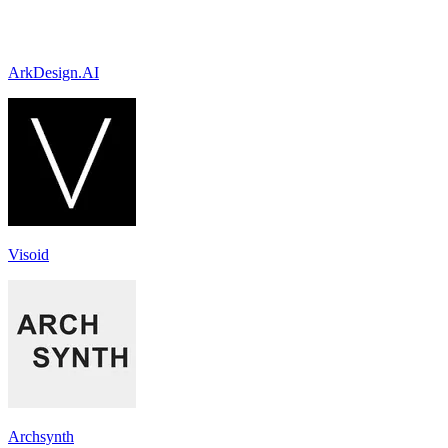
ArkDesign.AI
Visoid
Archsynth