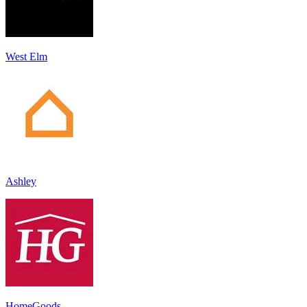
West Elm
Ashley
HomeGoods