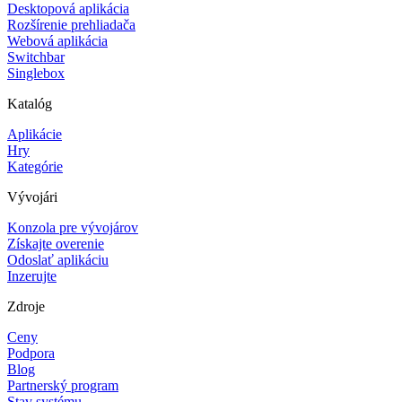
Desktopová aplikácia
Rozšírenie prehliadača
Webová aplikácia
Switchbar
Singlebox
Katalóg
Aplikácie
Hry
Kategórie
Vývojári
Konzola pre vývojárov
Získajte overenie
Odoslať aplikáciu
Inzerujte
Zdroje
Ceny
Podpora
Blog
Partnerský program
Stav systému