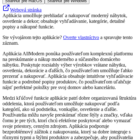
Stiahnuť pre macOS
Stiahnuť pre Windows
Webová stránka
Aplikácia umožňuje prehliadať a nakupovať moderný nábytok,
osvetlenie a dekor; obsahuje vyhľadávanie, kategórie, detailné
popisy a nákupné funkcie.
Ste vývojárom tejto aplikácie?
Overte vlastníctvo
a spravujte tento
záznam.
Aplikácia AllModern ponúka používateľom komplexnú platformu
na preskúmanie a nákup moderného a súčasného domáceho
nábytku. Poskytuje rozsiahly výber výrobkov vrátane nábytku,
osvetlenia, dekorácie a ďalších, čo používateľom umožňuje ľahko
prezerať a nakupovať. Aplikácia obsahuje intuitívne vyhľadávacie
funkcie a podrobné popisy produktov, čo používateľom uľahčuje
nájsť perfektné položky pre svoj domov alebo kanceláriu.
Medzi kľúčové funkcie aplikácie patrí dobre organizovaná štruktúra
oddelenia, ktorá používateľom umožňuje nakupovať podľa
kategórií, ako sú podstielka, vonkajšie, osvetlenie a ďalšie.
Používatelia môžu navyše preskúmať rôzne štýly a značky, vďaka
čomu je pre tých, ktorí chcú efektívne poskytovať alebo vymazať
svoje priestory, cenným zdrojom. Aplikácia podporuje
bezproblémový zážitok z nakupovania, ktorý sa dobre integruje s
rôznymi typmi a štýlmi produktov a zabezpečuje, aby používatelia