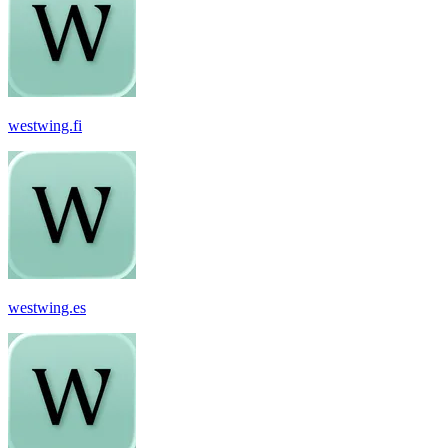
westwing.fi
westwing.es