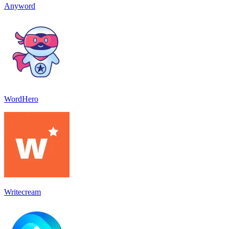
Anyword
WordHero
Writecream