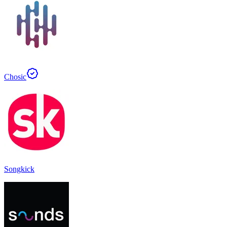
Chosic
Songkick