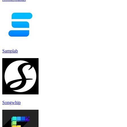
Samplab
Songwhip