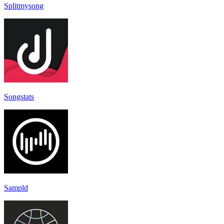
Splitmysong
Songstats
Sampld