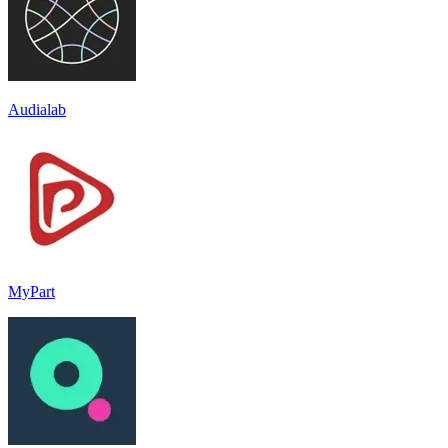
Audialab
MyPart