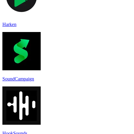
Harken
SoundCampaign
HookSounds