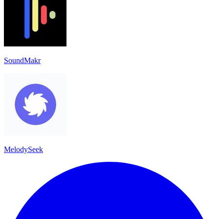
SoundMakr
MelodySeek