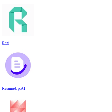
Rezi
ResumeUp.AI