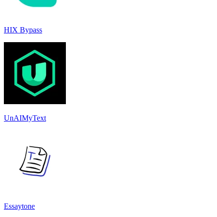
HIX Bypass
UnAIMyText
Essaytone