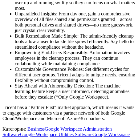
user up and running swiftly so they can focus on what matters
most.
Unparalleled Insights: From day one, gain a comprehensive
overview of all files shared and permissions granted—across
both personal drives and shared drives—no more guesswork,
just crystal-clear visibility.
Bulk Remediation Made Simple: The admin-friendly cleanup
tools allow a user to tackle file sprawl efficiently. Say hello to
streamlined compliance without the headache.
Empowering End-Users Responsibly: Automation involves
employees in the cleanup process. They can continue
collaborating while maintaining compliance.
Customizable Governance Policies: Set different cycles for
different user groups. Tricent adapts to unique needs, ensuring
flexibility without compromising control.
Stay Ahead with Abnormality Detection: The machine
learning feature keeps a user informed, detecting anomalies
before they escalate (*Only Google Workspace).
Tricent has a "Partner First" market approach, which means it wants
to engage with customers via a partner network of both Google
Cloud/Workspace and Microsoft Azure/365 partners.
Категории
:
Business
Google Workspace Administration
Software
Google Workspace Utilities Software
Google Workspace