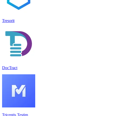
Tresorit
DocTract
Tricentis Testim