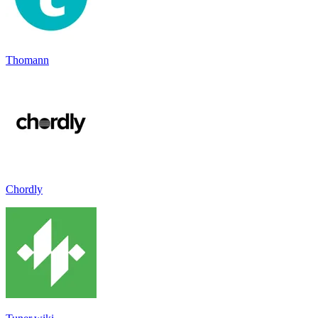
Thomann
Chordly