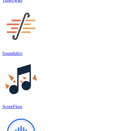
Tuner.wiki
Soundslice
ScoreFlow