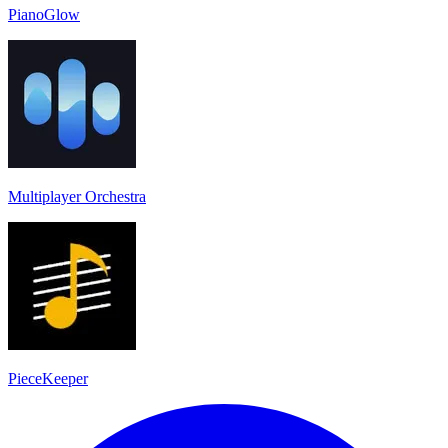
PianoGlow
Multiplayer Orchestra
PieceKeeper