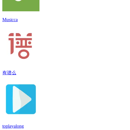
Musicca
有谱么
toplayalong