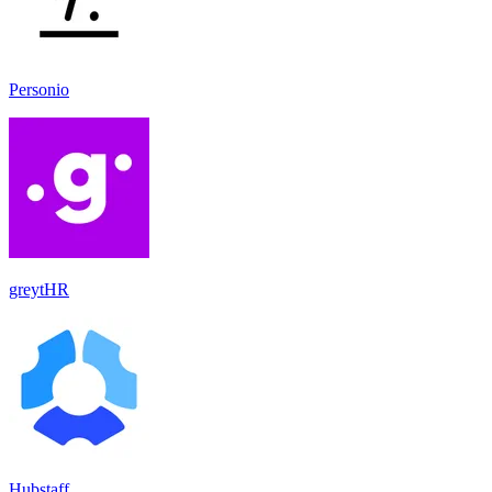
Personio
greytHR
Hubstaff