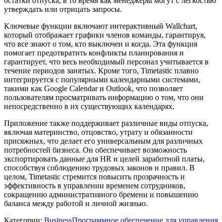
остатки отпуска, в то время как менеджеры могут с легкостью
утверждать или отрицать запросы.
Ключевые функции включают интерактивный Wallchart,
который отображает графики членов команды, гарантируя,
что все знают о том, кто выключен и когда. Эта функция
помогает предотвратить конфликты планирования и
гарантирует, что весь необходимый персонал учитывается в
течение периодов занятых. Кроме того, Timetastic плавно
интегрируется с популярными календарными системами,
такими как Google Calendar и Outlook, что позволяет
пользователям просматривать информацию о том, что они
непосредственно в их существующих календарях.
Приложение также поддерживает различные виды отпуска,
включая материнство, отцовство, утрату и обязанности
присяжных, что делает его универсальным для различных
потребностей бизнеса. Он обеспечивает возможность
экспортировать данные для HR и целей заработной платы,
способствуя соблюдению трудовых законов и правил. В
целом, Timetastic стремится повысить прозрачность и
эффективность в управлении временем сотрудников,
сокращению административного бремени и повышению
баланса между работой и личной жизнью.
Категории
:
Business
Программное обеспечение для управления