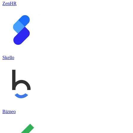
ZenHR
Skello
Bizneo