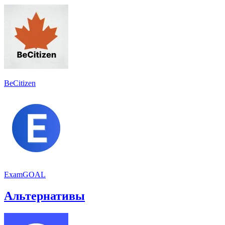
BeCitizen
ExamGOAL
Альтернативы