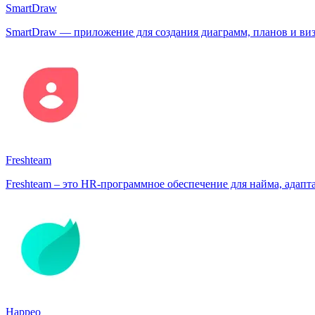
SmartDraw
SmartDraw — приложение для создания диаграмм, планов и ви
Freshteam
Freshteam – это HR-программное обеспечение для найма, адап
Happeo