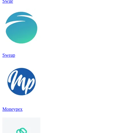
Swile
Sweap
Moneypex