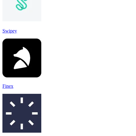
Swipey
Finex