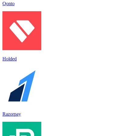
Qonto
Holded
Razorpay