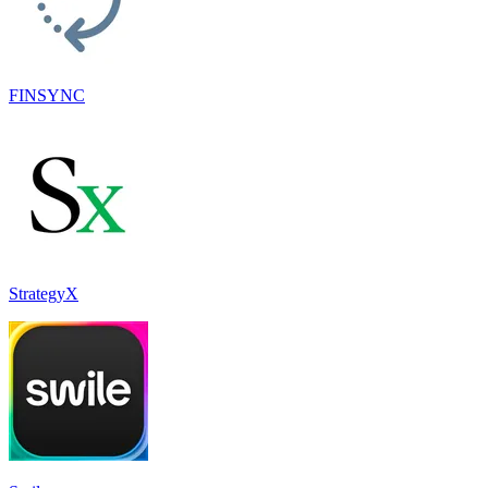
FINSYNC
StrategyX