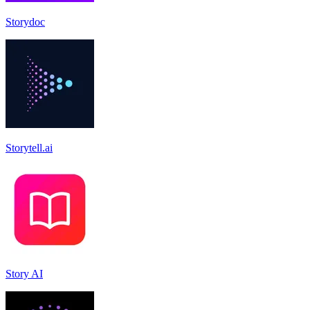
Storydoc
Storytell.ai
Story AI