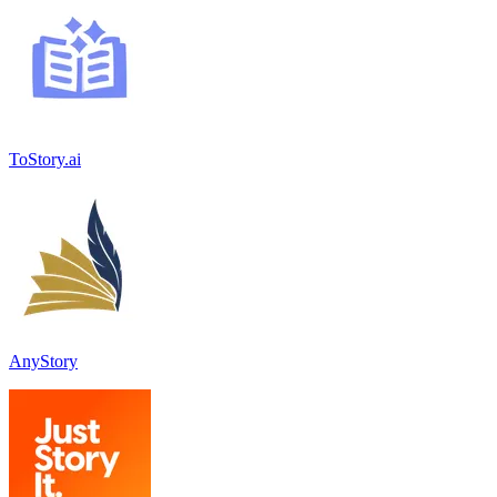
ToStory.ai
AnyStory