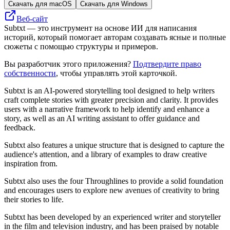
Скачать для macOS
Скачать для Windows
Веб-сайт
Subtxt — это инструмент на основе ИИ для написания
историй, который помогает авторам создавать ясные и полные
сюжеты с помощью структуры и примеров.
Вы разработчик этого приложения?
Подтвердите право
собственности
, чтобы управлять этой карточкой.
Subtxt is an AI-powered storytelling tool designed to help writers
craft complete stories with greater precision and clarity. It provides
users with a narrative framework to help identify and enhance a
story, as well as an AI writing assistant to offer guidance and
feedback.
Subtxt also features a unique structure that is designed to capture the
audience's attention, and a library of examples to draw creative
inspiration from.
Subtxt also uses the four Throughlines to provide a solid foundation
and encourages users to explore new avenues of creativity to bring
their stories to life.
Subtxt has been developed by an experienced writer and storyteller
in the film and television industry, and has been praised by notable