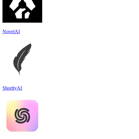
NovelAI
ShortlyAI