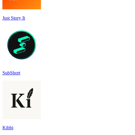
Just Story It
SubShort
Kibbi