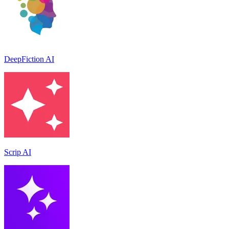
DeepFiction AI
Scrip AI