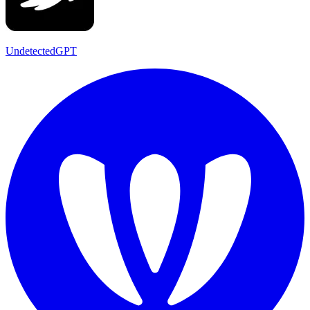
UndetectedGPT