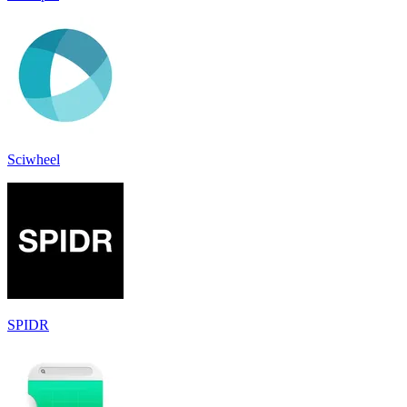
Sciwheel
SPIDR