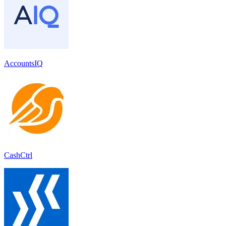
AccountsIQ
CashCtrl