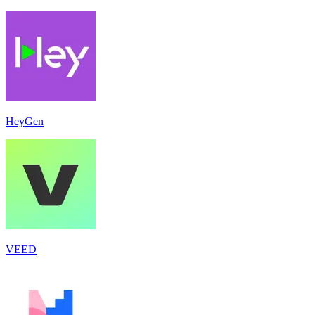
HeyGen
VEED