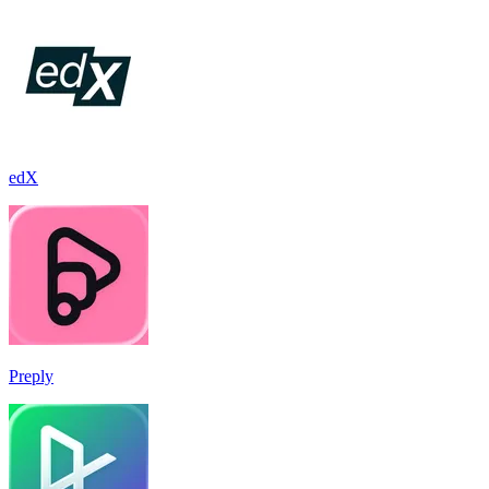
edX
Preply