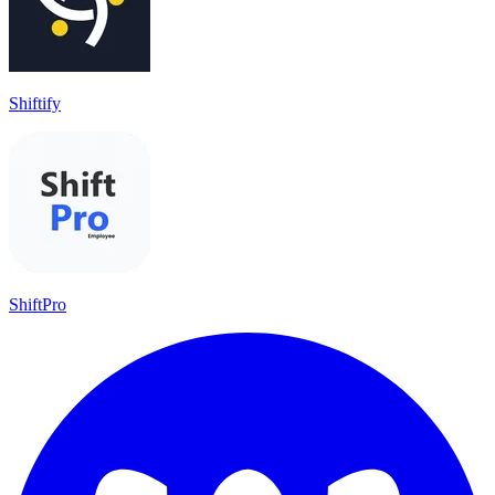
Shiftify
ShiftPro