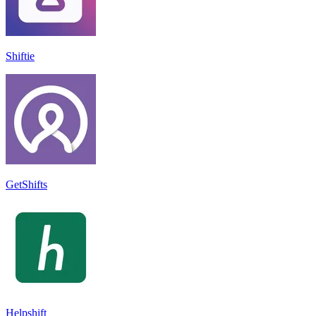
Shiftie
GetShifts
Helpshift