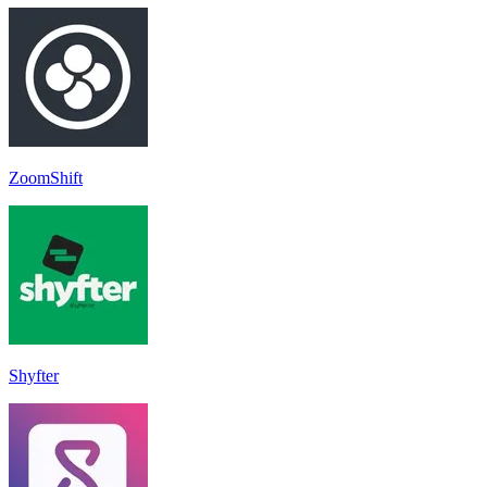
ZoomShift
Shyfter