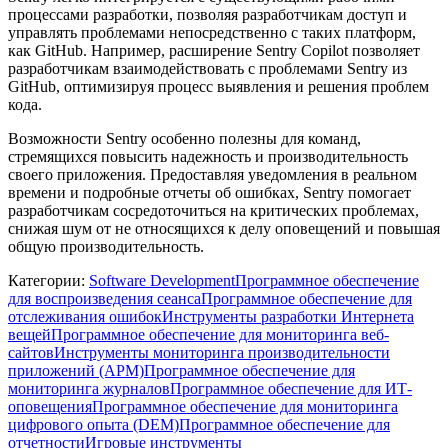
процессами разработки, позволяя разработчикам доступ и
управлять проблемами непосредственно с таких платформ,
как GitHub. Например, расширение Sentry Copilot позволяет
разработчикам взаимодействовать с проблемами Sentry из
GitHub, оптимизируя процесс выявления и решения проблем
кода.
Возможности Sentry особенно полезны для команд,
стремящихся повысить надежность и производительность
своего приложения. Предоставляя уведомления в реальном
времени и подробные отчеты об ошибках, Sentry помогает
разработчикам сосредоточиться на критических проблемах,
снижая шум от не относящихся к делу оповещений и повышая
общую производительность.
Категории
:
Software Development
Программное обеспечение
для воспроизведения сеанса
Программное обеспечение для
отслеживания ошибок
Инструменты разработки Интернета
вещей
Программное обеспечение для мониторинга веб-
сайтов
Инструменты мониторинга производительности
приложений (APM)
Программное обеспечение для
мониторинга журналов
Программное обеспечение для ИТ-
оповещения
Программное обеспечение для мониторинга
цифрового опыта (DEM)
Программное обеспечение для
отчетности
Игровые инструменты