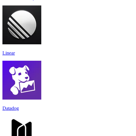
Linear
Datadog