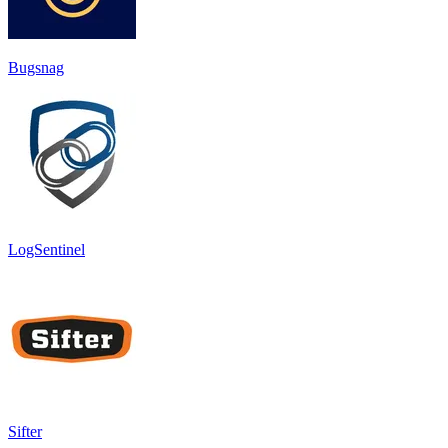
Bugsnag
LogSentinel
Sifter