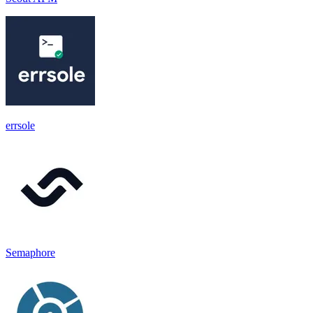
errsole
Semaphore