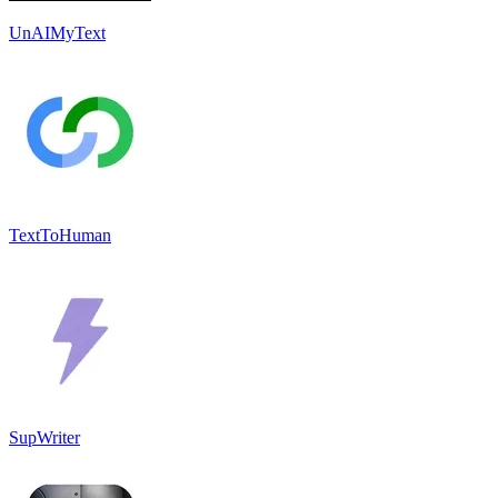
UnAIMyText
TextToHuman
SupWriter