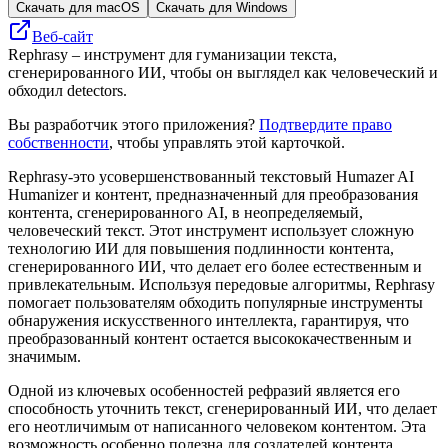
Скачать для macOS
Скачать для Windows
Веб-сайт
Rephrasy – инструмент для гуманизации текста,
сгенерированного ИИ, чтобы он выглядел как человеческий и
обходил detectors.
Вы разработчик этого приложения?
Подтвердите право
собственности
, чтобы управлять этой карточкой.
Rephrasy-это усовершенствованный текстовый Humazer AI
Humanizer и контент, предназначенный для преобразования
контента, сгенерированного AI, в неопределяемый,
человеческий текст. Этот инструмент использует сложную
технологию ИИ для повышения подлинности контента,
сгенерированного ИИ, что делает его более естественным и
привлекательным. Используя передовые алгоритмы, Rephrasy
помогает пользователям обходить популярные инструменты
обнаружения искусственного интеллекта, гарантируя, что
преобразованный контент остается высококачественным и
значимым.
Одной из ключевых особенностей рефразий является его
способность уточнить текст, сгенерированный ИИ, что делает
его неотличимым от написанного человеком контентом. Эта
возможность особенно полезна для создателей контента,