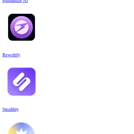
Humanize AI
Rewritify
Stealthly