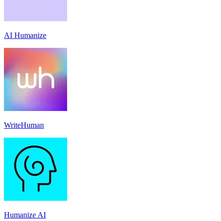
AI Humanize
WriteHuman
Humanize AI