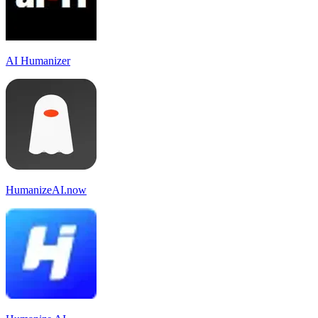
AI Humanizer
HumanizeAI.now