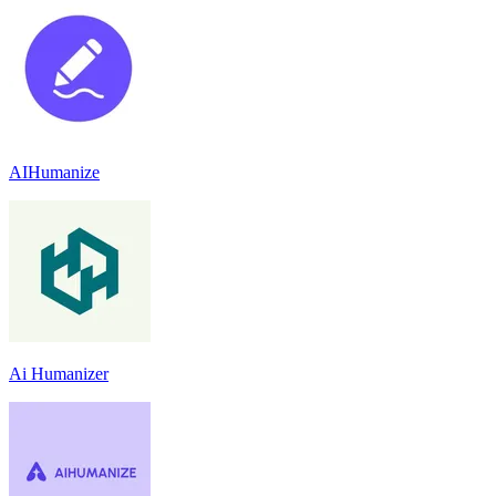
AIHumanize
Ai Humanizer