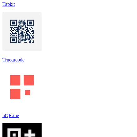
Tapkit
Trueqrcode
uQR.me