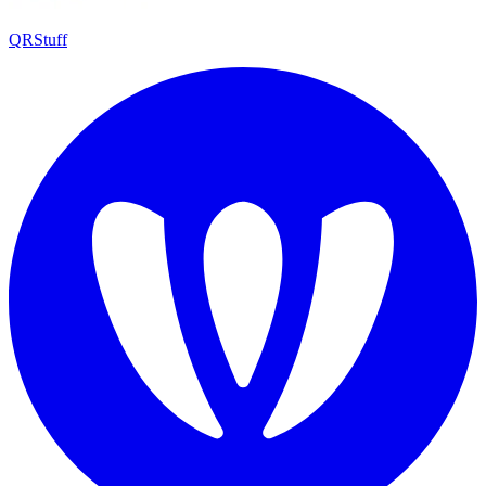
QRStuff