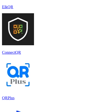
ElkQR
ConnectQR
QRPlus