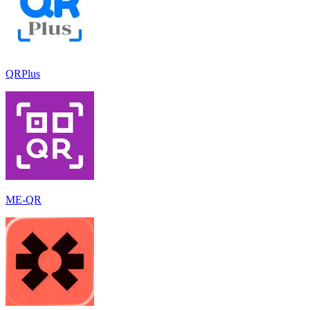
QRPlus
ME-QR