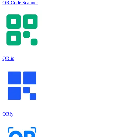
QR Code Scanner
QR.io
QRfy