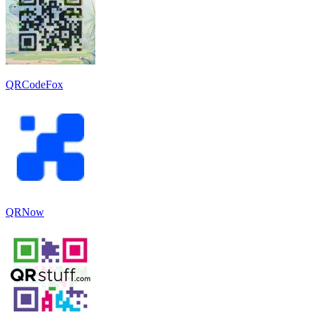
QRCodeFox
QRNow