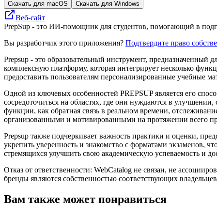
Скачать для macOS
Скачать для Windows
Веб-сайт
PrepSup - это ИИ-помощник для студентов, помогающий в подг
Вы разработчик этого приложения?
Подтвердите право собств
Prepsup - это образовательный инструмент, предназначенный 
комплексную платформу, которая интегрирует несколько функц
предоставить пользователям персонализированные учебные мат
Одной из ключевых особенностей PREPSUP является его способ
сосредоточиться на областях, где они нуждаются в улучшении
функции, как обратная связь в реальном времени, отслеживани
организованными и мотивированными на протяжении всего пр
Prepsup также подчеркивает важность практики и оценки, пре
укрепить уверенность и знакомство с форматами экзаменов, чт
стремящихся улучшить свою академическую успеваемость и дос
Отказ от ответственности: WebCatalog не связан, не ассоцииро
бренды являются собственностью соответствующих владельцев
Вам также может понравиться