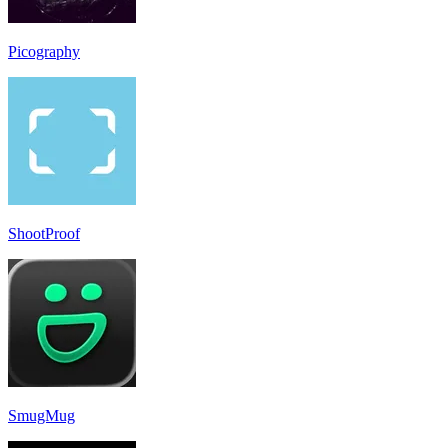
Picography
ShootProof
‎SmugMug