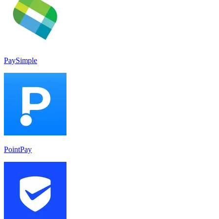
PaySimple
PointPay