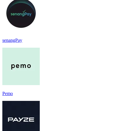
senangPay
Pemo