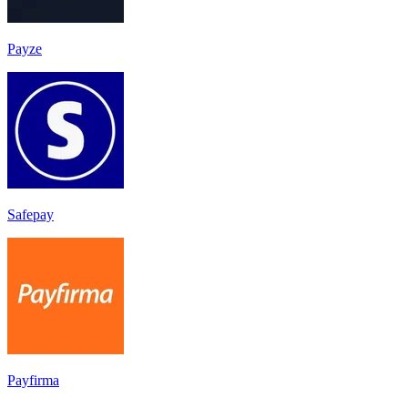
Payze
Safepay
Payfirma