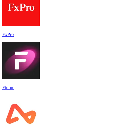
FxPro
Finom