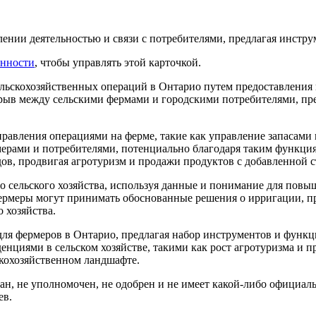
ии деятельностью и связи с потребителями, предлагая инструм
енности
, чтобы управлять этой карточкой.
льскохозяйственных операций в Онтарио путем предоставления
азрыв между сельскими фермами и городскими потребителями, п
вления операциями на ферме, такие как управление запасами и
рмерами и потребителями, потенциально благодаря таким функци
в, продвигая агротуризм и продажи продуктов с добавленной с
го сельского хозяйства, используя данные и понимание для повы
ермеры могут принимать обоснованные решения о ирригации, п
 хозяйства.
для фермеров в Онтарио, предлагая набор инструментов и функ
енциями в сельском хозяйстве, такими как рост агротуризма и п
кохозяйственном ландшафте.
ван, не уполномочен, не одобрен и не имеет какой-либо официаль
ев.