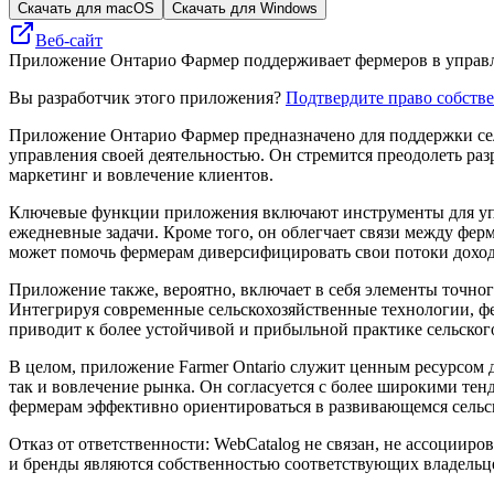
Скачать для macOS
Скачать для Windows
Веб-сайт
Приложение Онтарио Фармер поддерживает фермеров в управлен
Вы разработчик этого приложения?
Подтвердите право собств
Приложение Онтарио Фармер предназначено для поддержки се
управления своей деятельностью. Он стремится преодолеть р
маркетинг и вовлечение клиентов.
Ключевые функции приложения включают инструменты для упра
ежедневные задачи. Кроме того, он облегчает связи между фе
может помочь фермерам диверсифицировать свои потоки доходо
Приложение также, вероятно, включает в себя элементы точно
Интегрируя современные сельскохозяйственные технологии, ф
приводит к более устойчивой и прибыльной практике сельского
В целом, приложение Farmer Ontario служит ценным ресурсом 
так и вовлечение рынка. Он согласуется с более широкими тенд
фермерам эффективно ориентироваться в развивающемся сельс
Отказ от ответственности: WebCatalog не связан, не ассоцииро
и бренды являются собственностью соответствующих владельц