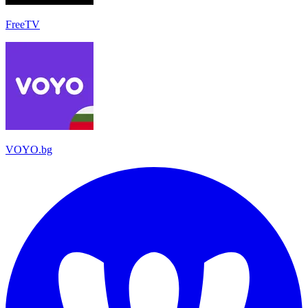
FreeTV
VOYO.bg