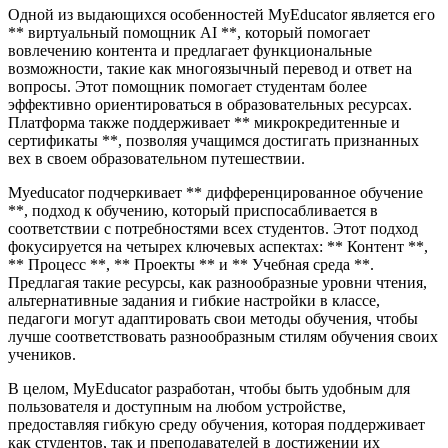
Одной из выдающихся особенностей MyEducator является его
** виртуальный помощник AI **, который помогает
вовлечению контента и предлагает функциональные
возможности, такие как многоязычный перевод и ответ на
вопросы. Этот помощник помогает студентам более
эффективно ориентироваться в образовательных ресурсах.
Платформа также поддерживает ** микрокредитенные и
сертификаты **, позволяя учащимся достигать признанных
вех в своем образовательном путешествии.
Myeducator подчеркивает ** дифференцированное обучение
**, подход к обучению, который приспосабливается в
соответствии с потребностями всех студентов. Этот подход
фокусируется на четырех ключевых аспектах: ** Контент **,
** Процесс **, ** Проекты ** и ** Учебная среда **.
Предлагая такие ресурсы, как разнообразные уровни чтения,
альтернативные задания и гибкие настройки в классе,
педагоги могут адаптировать свои методы обучения, чтобы
лучше соответствовать разнообразным стилям обучения своих
учеников.
В целом, MyEducator разработан, чтобы быть удобным для
пользователя и доступным на любом устройстве,
предоставляя гибкую среду обучения, которая поддерживает
как студентов, так и преподавателей в достижении их