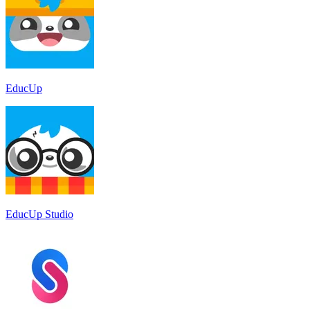
EducUp
EducUp Studio