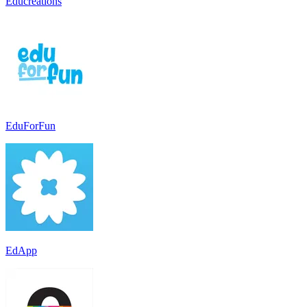
Educreations
EduForFun
EdApp