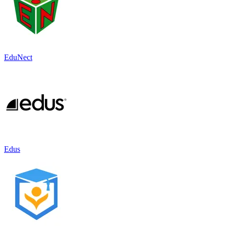
EduNect
Edus